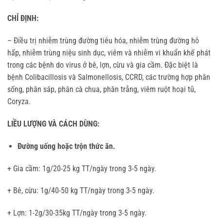
CHỈ ĐỊNH:
– Điều trị nhiễm trùng đường tiêu hóa, nhiễm trùng đường hô
hấp, nhiễm trùng niệu sinh dục, viêm và nhiễm vi khuẩn khế phát
trong các bệnh do virus ở bê, lợn, cừu và gia cầm. Đặc biệt là
bệnh Colibacillosis và Salmonellosis, CCRD, các trường hợp phân
sống, phân sáp, phân cà chua, phân trắng, viêm ruột hoại tů,
Coryza.
LIỀU LƯỢNG VÀ CÁCH DÙNG:
Đường uống hoặc trộn thức ăn.
+ Gia cầm: 1g/20-25 kg TT/ngày trong 3-5 ngày.
+ Bê, cừu: 1g/40-50 kg TT/ngày trong 3-5 ngày.
+ Lợn: 1-2g/30-35kg TT/ngày trong 3-5 ngày.