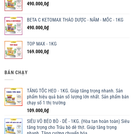
490.000,0
₫
BETA C KETOMAX THẢO DƯỢC - NẤM - MỐC - 1KG
490.000,0
₫
TOP MAX - 1KG
169.000,0
₫
BÁN CHẠY
TĂNG TỐC HEO - 1KG. Giúp tăng trọng nhanh. Sản
phẩm hiệu quả bán số lượng lớn nhất. Sản phẩm bán
chạy số 1 thị trường
109.000,0
₫
SIÊU VỖ BÉO BÒ - DÊ - 1KG. (Hòa tan hoàn toàn) Siêu
tăng trọng cho Trâu bò dê thịt. Giúp tăng trọng
nhanh. Tăng cường chuyển hóa