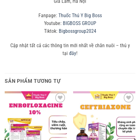
Gia Lâm, Hà Nội
Fanpage:
Thuốc Thú Y Big Boss
Youtube:
BIGBOSS GROUP
Tiktok:
Bigbossgroup2024
Cập nhật tất cả các thông tin mới nhất về chăn nuôi – thú y
tại
đây
!
SẢN PHẨM TƯƠNG TỰ
Add to
Add to
wishlist
wishlist