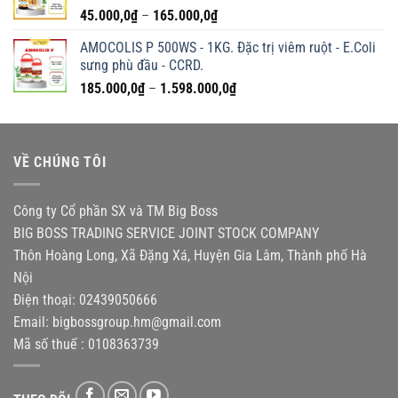
Khoảng
45.000,0
₫
–
165.000,0
₫
580.000,0₫
giá:
AMOCOLIS P 500WS - 1KG. Đặc trị viêm ruột - E.Coli
từ
sưng phù đầu - CCRD.
45.000,0₫
Khoảng
185.000,0
₫
–
1.598.000,0
₫
đến
giá:
165.000,0₫
từ
185.000,0₫
VỀ CHÚNG TÔI
đến
1.598.000,0₫
Công ty Cổ phần SX và TM Big Boss
BIG BOSS TRADING SERVICE JOINT STOCK COMPANY
Thôn Hoàng Long, Xã Đặng Xá, Huyện Gia Lâm, Thành phố Hà
Nội
Điện thoại: 02439050666
Email:
bigbossgroup.hm@gmail.com
Mã số thuế : 0108363739