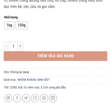
Trị nhiễm trùng đường tiêu hóa, hô hấp, nhiễm trùng niệu sinh
từ
dục trên bê, lợn, cừu và gia cầm.
185.000,0₫
đến
Khối lượng
1.598.000,0₫
1kg
100g
AMOCOLIS P 500WS - 1KG. Đặc trị viêm ruột - E.Coli sưng phù đầu - CCRD. s
THÊM VÀO GIỎ HÀNG
SKU:
Không áp dụng
Danh mục:
NHÓM KHÁNG SINH BỘT
Thẻ:
CCRD
,
Đặc trị viêm ruột
,
E.Coli sưng phù đầu