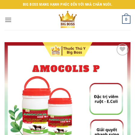
Bỏ
BIG BOSS MANG HẠNH PHÚC ĐẾN VỚI NHÀ CHĂN NUÔI.
qua
nội
0
dung
Add to
wishlist