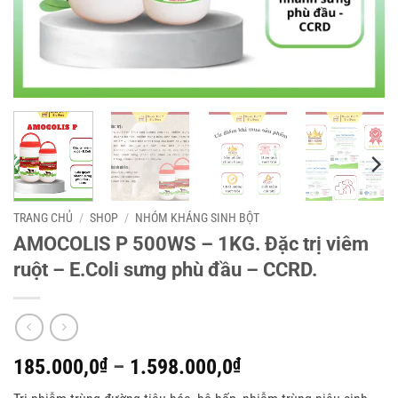
TRANG CHỦ
/
SHOP
/
NHÓM KHÁNG SINH BỘT
AMOCOLIS P 500WS – 1KG. Đặc trị viêm
ruột – E.Coli sưng phù đầu – CCRD.
Khoảng
185.000,0
₫
–
1.598.000,0
₫
giá: