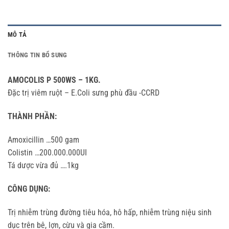
MÔ TẢ
THÔNG TIN BỔ SUNG
AMOCOLIS P 500WS – 1KG.
Đặc trị viêm ruột – E.Coli sưng phù đầu -CCRD
THÀNH PHẦN:
Amoxicillin …500 gam
Colistin …200.000.000UI
Tá dược vừa đủ ….1kg
CÔNG DỤNG:
Trị nhiễm trùng đường tiêu hóa, hô hấp, nhiễm trùng niệu sinh
dục trên bê, lợn, cừu và gia cầm.