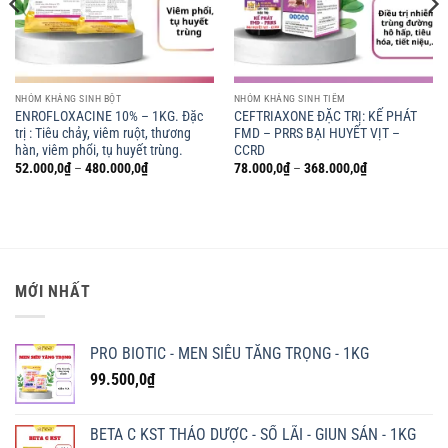
NHÓM KHÁNG SINH BỘT
NHÓM KHÁNG SINH TIÊM
ENROFLOXACINE 10% – 1KG. Đặc
CEFTRIAXONE ĐẶC TRỊ: KẾ PHÁT
trị : Tiêu chảy, viêm ruột, thương
FMD – PRRS BẠI HUYẾT VỊT –
hàn, viêm phổi, tụ huyết trùng.
CCRD
Khoảng
Khoảng
52.000,0
₫
–
480.000,0
₫
78.000,0
₫
–
368.000,0
₫
giá:
giá:
từ
từ
52.000,0₫
78.000,0₫
đến
đến
0₫
480.000,0₫
368.000,0₫
0,0₫
MỚI NHẤT
PRO BIOTIC - MEN SIÊU TĂNG TRỌNG - 1KG
99.500,0
₫
BETA C KST THẢO DƯỢC - SỔ LÃI - GIUN SÁN - 1KG