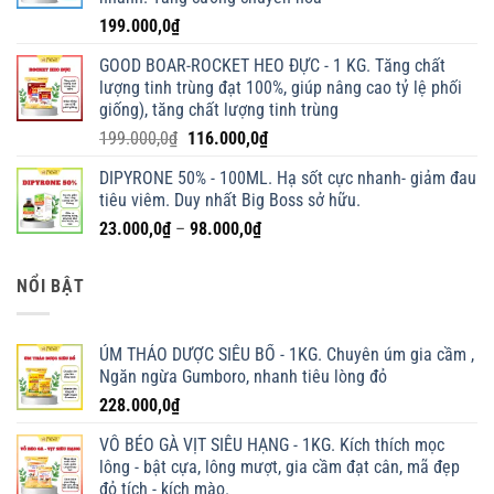
199.000,0
₫
GOOD BOAR-ROCKET HEO ĐỰC - 1 KG. Tăng chất
lượng tinh trùng đạt 100%, giúp nâng cao tỷ lệ phối
giống), tăng chất lượng tinh trùng
Giá
Giá
199.000,0
₫
116.000,0
₫
gốc
hiện
DIPYRONE 50% - 100ML. Hạ sốt cực nhanh- giảm đau
là:
tại
tiêu viêm. Duy nhất Big Boss sở hữu.
199.000,0₫.
là:
Khoảng
23.000,0
₫
–
98.000,0
₫
116.000,0₫.
giá:
từ
NỔI BẬT
23.000,0₫
đến
98.000,0₫
ÚM THẢO DƯỢC SIÊU BỔ - 1KG. Chuyên úm gia cầm ,
Ngăn ngừa Gumboro, nhanh tiêu lòng đỏ
228.000,0
₫
VỖ BÉO GÀ VỊT SIÊU HẠNG - 1KG. Kích thích mọc
lông - bật cựa, lông mượt, gia cầm đạt cân, mã đẹp
đỏ tích - kích mào.