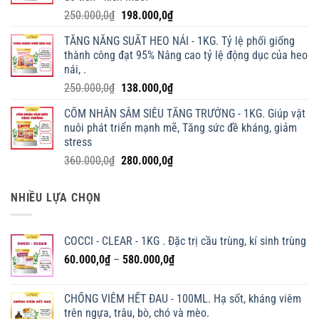
Giá
Giá
250.000,0
₫
198.000,0
₫
gốc
hiện
TĂNG NĂNG SUẤT HEO NÁI - 1KG. Tỷ lệ phối giống
là:
tại
thành công đạt 95% Nâng cao tỷ lệ động dục của heo
250.000,0₫.
là:
nái, .
198.000,0₫.
Giá
Giá
250.000,0
₫
138.000,0
₫
gốc
hiện
CỐM NHÂN SÂM SIÊU TĂNG TRƯỞNG - 1KG. Giúp vật
là:
tại
nuôi phát triển mạnh mẽ, Tăng sức đề kháng, giảm
250.000,0₫.
là:
stress
138.000,0₫.
Giá
Giá
360.000,0
₫
280.000,0
₫
gốc
hiện
là:
tại
NHIỀU LỰA CHỌN
360.000,0₫.
là:
280.000,0₫.
COCCI - CLEAR - 1KG . Đặc trị cầu trùng, kí sinh trùng
Khoảng
60.000,0
₫
–
580.000,0
₫
giá:
từ
CHỐNG VIÊM HẾT ĐAU - 100ML. Hạ sốt, kháng viêm
60.000,0₫
trên ngựa, trâu, bò, chó và mèo.
đến