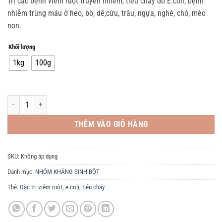
Trị các bệnh viêm ruột truyền nhiễm, tiêu chảy do E.coli, bệnh
từ
nhiễm trùng máu ở heo, bò, dê,cừu, trâu, ngựa, nghé, chó, mèo
110.000,0₫
non.
đến
998.000,0₫
Khối lượng
1kg
100g
COLI. 500 - 1KG. Đặc trị viêm ruột - tiêu chảy - E.coli số lượng
THÊM VÀO GIỎ HÀNG
SKU:
Không áp dụng
Danh mục:
NHÓM KHÁNG SINH BỘT
Thẻ:
Đặc trị viêm ruột
,
e.coli
,
tiêu chảy