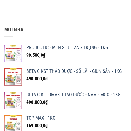
từ
đến
185.000,0₫
1.980.000,0₫
đến
1.598.000,
MỚI NHẤT
PRO BIOTIC - MEN SIÊU TĂNG TRỌNG - 1KG
99.500,0
₫
BETA C KST THẢO DƯỢC - SỔ LÃI - GIUN SÁN - 1KG
490.000,0
₫
BETA C KETOMAX THẢO DƯỢC - NẤM - MỐC - 1KG
490.000,0
₫
TOP MAX - 1KG
169.000,0
₫