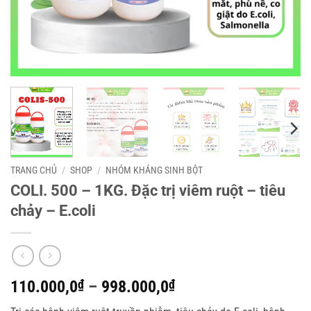
TRANG CHỦ
/
SHOP
/
NHÓM KHÁNG SINH BỘT
COLI. 500 – 1KG. Đặc trị viêm ruột – tiêu
chảy – E.coli
Khoảng
110.000,0
₫
–
998.000,0
₫
giá: