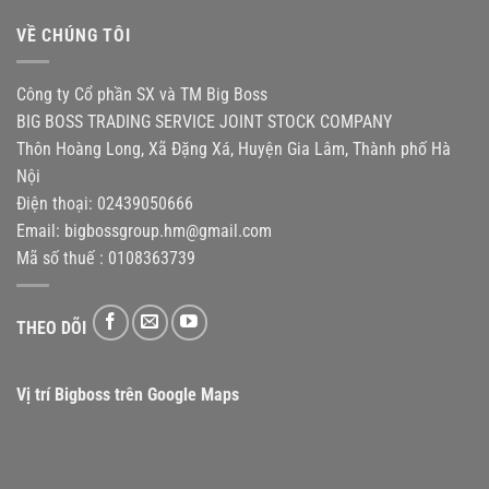
126.000,0₫
VỀ CHÚNG TÔI
đến
1.190.000,0₫
Công ty Cổ phần SX và TM Big Boss
BIG BOSS TRADING SERVICE JOINT STOCK COMPANY
Thôn Hoàng Long, Xã Đặng Xá, Huyện Gia Lâm, Thành phố Hà
Nội
Điện thoại: 02439050666
Email:
bigbossgroup.hm@gmail.com
Mã số thuế : 0108363739
THEO DÕI
Vị trí Bigboss trên Google Maps