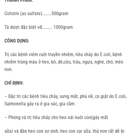
THÀNH PHẦN:
Colistin (as sulfate)……….500gram
Tá dược đặc biệt vđ……….. 1000gram.
CÔNG DỤNG:
Trị các bệnh viêm ruột truyền nhiễm, tiêu chảy do E.coli, bệnh
nhiễm trùng máu ở heo, bò, dê,cừu, trâu, ngựa, nghé, chó, mèo
non.
CHỈ ĐỊNH:
– Đặc trị các bệnh tiêu chảy, sưng mắt, phù nề, co giật do E.coli,
Salmonella gây ra ở gia súc, gia cầm.
– Phòng và trị tiêu chảy cho heo nái nuôi con(gây mất
sữa) và đàn heo con sơ sinh, heo con cai sữa, thú non rất dễ bị