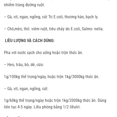
nhiễm trùng đường ruột.
– Gà, vịt, ngan, ngỗng, cút Trị E.coli, thương hàn, bạch ly.
– Chó,mèo, thỏ: viêm ruột, tiêu chảy do E.coli, Salmo- nella.
LIỀU LƯỢNG VÀ CÁCH DÙNG:
Pha với nước sạch cho uống hoặc trộn thức ăn.
– Heo, trâu, bò, dê, cừu:
1g/100kg thể trọng/ngày, hoặc trộn 1kg/3000kg thức ăn.
– Gà, vịt, ngan, ngỗng, cút:
1g/60kg thể trọng/ngày hoặc trộn 1kg/2000kg thức ăn. Dùng
liên tục 4-5 ngày. Liều phòng bằng 1/2 liều
tri.