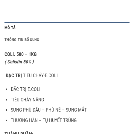
MÔ TẢ
THÔNG TIN BỔ SUNG
COLI. 500 – 1KG
( Colistin 50% )
ĐẶC TRỊ
TIÊU CHẢY-E.COLI
ĐẶC TRỊ E.COLI
TIÊU CHẢY NẶNG
SƯNG PHÙ ĐẦU – PHÙ NỀ – SƯNG MẮT
THƯƠNG HÀN – TỤ HUYẾT TRÙNG