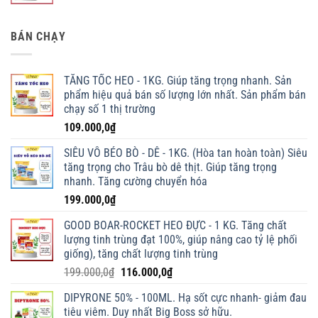
BÁN CHẠY
TĂNG TỐC HEO - 1KG. Giúp tăng trọng nhanh. Sản
phẩm hiệu quả bán số lượng lớn nhất. Sản phẩm bán
chạy số 1 thị trường
109.000,0
₫
SIÊU VỖ BÉO BÒ - DÊ - 1KG. (Hòa tan hoàn toàn) Siêu
tăng trọng cho Trâu bò dê thịt. Giúp tăng trọng
nhanh. Tăng cường chuyển hóa
199.000,0
₫
GOOD BOAR-ROCKET HEO ĐỰC - 1 KG. Tăng chất
lượng tinh trùng đạt 100%, giúp nâng cao tỷ lệ phối
giống), tăng chất lượng tinh trùng
Giá
Giá
199.000,0
₫
116.000,0
₫
gốc
hiện
DIPYRONE 50% - 100ML. Hạ sốt cực nhanh- giảm đau
là:
tại
tiêu viêm. Duy nhất Big Boss sở hữu.
199.000,0₫.
là: