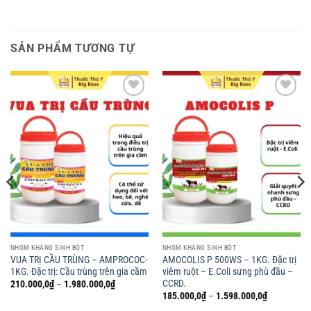
SẢN PHẨM TƯƠNG TỰ
Add to
Add to
wishlist
wishlist
NHÓM KHÁNG SINH BỘT
NHÓM KHÁNG SINH BỘT
VUA TRỊ CẦU TRÙNG – AMPROCOC-
AMOCOLIS P 500WS – 1KG. Đặc trị
1KG. Đặc trị: Cầu trùng trên gia cầm
viêm ruột – E.Coli sưng phù đầu –
CCRD.
Khoảng
210.000,0
₫
–
1.980.000,0
₫
giá:
Khoảng
185.000,0
₫
–
1.598.000,0
₫
từ
giá:
210.000,0₫