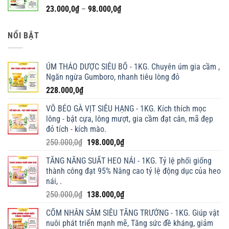
Khoảng
23.000,0
₫
–
98.000,0
₫
116.000,0₫.
giá:
từ
NỔI BẬT
23.000,0₫
đến
98.000,0₫
ÚM THẢO DƯỢC SIÊU BỔ - 1KG. Chuyên úm gia cầm ,
Ngăn ngừa Gumboro, nhanh tiêu lòng đỏ
228.000,0
₫
VỖ BÉO GÀ VỊT SIÊU HẠNG - 1KG. Kích thích mọc
lông - bật cựa, lông mượt, gia cầm đạt cân, mã đẹp
đỏ tích - kích mào.
Giá
Giá
250.000,0
₫
198.000,0
₫
gốc
hiện
TĂNG NĂNG SUẤT HEO NÁI - 1KG. Tỷ lệ phối giống
là:
tại
thành công đạt 95% Nâng cao tỷ lệ động dục của heo
250.000,0₫.
là:
nái, .
198.000,0₫.
Giá
Giá
250.000,0
₫
138.000,0
₫
gốc
hiện
CỐM NHÂN SÂM SIÊU TĂNG TRƯỞNG - 1KG. Giúp vật
là:
tại
nuôi phát triển mạnh mẽ, Tăng sức đề kháng, giảm
250.000,0₫.
là: