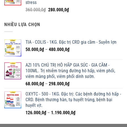
stress
138.000,0₫.
Giá
Giá
360.000,0
₫
280.000,0
₫
gốc
hiện
là:
tại
NHIỀU LỰA CHỌN
360.000,0₫.
là:
280.000,0₫.
TIA - COLIS - 1KG. Đặc trị CRD gia cầm - Suyễn lợn
Khoảng
50.000,0
₫
–
480.000,0
₫
giá:
từ
AZI 10% CHỦ TRỊ HÔ HẤP GIA SÚC - GIA CẦM -
50.000,0₫
100ML. Trị nhiễm trùng đường hô hấp, viêm phổi,
đến
viêm màng phổi, viêm phổi dính sườn.
480.000,0₫
Khoảng
68.000,0
₫
–
298.000,0
₫
giá:
OXYTC - 500 - 1KG. Đặc trị: Các bệnh đường hô hấp -
từ
CRD. Bệnh thương hàn, tụ huyết trùng, bệnh bại
68.000,0₫
huyết vịt.
đến
Khoảng
126.000,0
₫
–
1.190.000,0
₫
298.000,0₫
giá:
từ