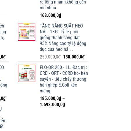
ra lông nhanh,không cắn
mổ nhau.
168.000,0
₫
ích
TĂNG NĂNG SUẤT HEO
lông
NÁI - 1KG. Tỷ lệ phối
n,
giống thành công đạt
95% Nâng cao tỷ lệ động
dục của heo nái, .
Giá
Giá
Giá
,0
₫
250.000,0
₫
138.000,0
₫
hiện
gốc
hiện
EO
FLO-OR 200 - 1L. Đặc trị :
tại
là:
tại
CRD - ORT - CCRD ho- hen
0₫.
là:
250.000,0₫.
là:
t
suyễn - tiêu chảy thương
198.000,0₫.
138.000,0₫.
động
hàn ghép E.Coli kéo
màng
Giá
,0
₫
185.000,0
₫
–
hiện
Khoảng
1.698.000,0
₫
U
tại
giá:
.
0₫.
là:
từ
iển
138.000,0₫.
185.000,0₫
đề
đến