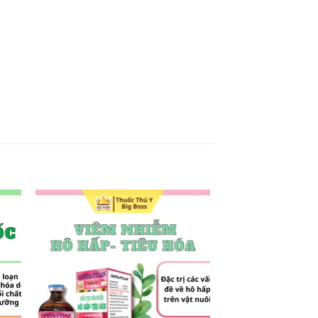
 to
Add to
list
wishlist