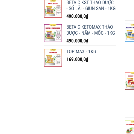
BETA C KST THẢO DƯỢC
- SỔ LÃI - GIUN SÁN - 1KG
490.000,0
₫
BETA C KETOMAX THẢO
DƯỢC - NẤM - MỐC - 1KG
490.000,0
₫
TOP MAX - 1KG
169.000,0
₫