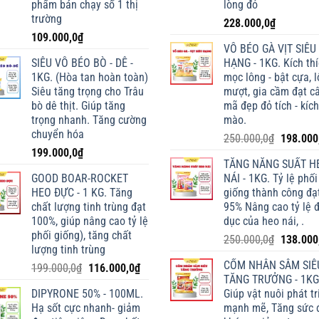
phẩm bán chạy số 1 thị
lòng đỏ
trường
228.000,0
₫
109.000,0
₫
VỖ BÉO GÀ VỊT SIÊU
SIÊU VỖ BÉO BÒ - DÊ -
HẠNG - 1KG. Kích th
1KG. (Hòa tan hoàn toàn)
mọc lông - bật cựa, 
Siêu tăng trọng cho Trâu
mượt, gia cầm đạt câ
bò dê thịt. Giúp tăng
mã đẹp đỏ tích - kích
trọng nhanh. Tăng cường
mào.
chuyển hóa
Giá
250.000,0
₫
198.000
199.000,0
₫
gốc
TĂNG NĂNG SUẤT H
là:
GOOD BOAR-ROCKET
NÁI - 1KG. Tỷ lệ phối
250.000,
HEO ĐỰC - 1 KG. Tăng
giống thành công đạ
chất lượng tinh trùng đạt
95% Nâng cao tỷ lệ 
100%, giúp nâng cao tỷ lệ
dục của heo nái, .
phối giống), tăng chất
Giá
250.000,0
₫
138.000
lượng tinh trùng
gốc
CỐM NHÂN SÂM SIÊ
Giá
Giá
199.000,0
₫
116.000,0
₫
là:
TĂNG TRƯỞNG - 1KG
gốc
hiện
250.000,
DIPYRONE 50% - 100ML.
Giúp vật nuôi phát tr
là:
tại
Hạ sốt cực nhanh- giảm
mạnh mẽ, Tăng sức 
199.000,0₫.
là: