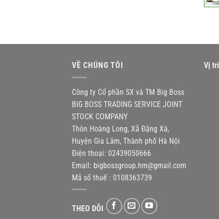
VỀ CHÚNG TÔI
Vị t
Công ty Cổ phần SX và TM Big Boss
BIG BOSS TRADING SERVICE JOINT
STOCK COMPANY
Thôn Hoàng Long, Xã Đặng Xá,
Huyện Gia Lâm, Thành phố Hà Nội
Điện thoại: 02439050666
Email:
bigbossgroup.hm@gmail.com
Mã số thuế : 0108363739
THEO DÕI