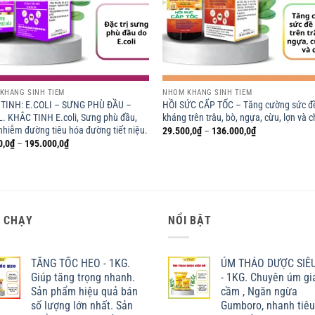
KHÁNG SINH TIÊM
NHÓM KHÁNG SINH TIÊM
TINH: E.COLI – SƯNG PHÙ ĐẦU –
HỒI SỨC CẤP TỐC – Tăng cường sức đ
. KHẮC TINH E.coli, Sưng phù đầu,
kháng trên trâu, bò, ngựa, cừu, lợn và 
nhiễm đường tiêu hóa đường tiết niệu.
Khoảng
29.500,0
₫
–
136.000,0
₫
giá:
Khoảng
0,0
₫
–
195.000,0
₫
từ
giá:
29.500,0₫
từ
đến
52.000,0₫
136.000,0₫
đến
195.000,0₫
 CHẠY
NỔI BẬT
TĂNG TỐC HEO - 1KG.
ÚM THẢO DƯỢC SIÊ
Giúp tăng trọng nhanh.
- 1KG. Chuyên úm gi
Sản phẩm hiệu quả bán
cầm , Ngăn ngừa
số lượng lớn nhất. Sản
Gumboro, nhanh tiêu