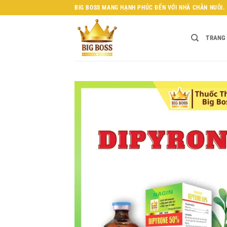
Bỏ
BIG BOSS MANG HẠNH PHÚC ĐẾN VỚI NHÀ CHĂN NUÔI.
qua
nội
TRANG
dung