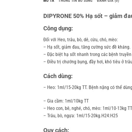
MÔ TẢ
THÔNG TIN BỔ SUNG
ĐÁNH GIÁ (0)
DIPYRONE 50% Hạ sốt – giảm đau
Công dụng:
Đối với Heo, trâu, bò, dê, cừu, chó, mèo:
– Hạ sốt, giảm đau, tăng cường sức đề kháng.
– Đặc biệt hạ sốt nhanh trong các bệnh truyền
– Điều trị chướng bụng, đầy hơi, khó tiêu ở trâu
Cách dùng:
– Heo: 1ml/15-20kg TT. Bệnh nặng có thể dùng
– Gia cầm: 1ml/10kg TT
– Heo con, bê, nghé, chó, mèo: 1ml/10-13kg TT
– Trâu, bò, ngựa: 1ml/15-20kg.H24:H25
Quy cách: