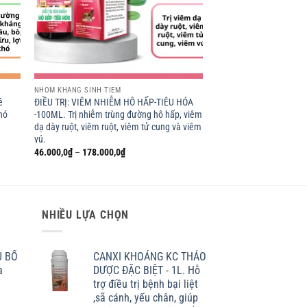
NHÓM KHÁNG SINH TIÊM
ề
ĐIỀU TRỊ: VIÊM NHIỄM HÔ HẤP-TIÊU HÓA
chó
-100ML. Trị nhiễm trùng đường hô hấp, viêm
dạ dày ruột, viêm ruột, viêm tử cung và viêm
vú.
Khoảng
46.000,0
₫
–
178.000,0
₫
giá:
từ
46.000,0₫
đến
178.000,0₫
NHIỀU LỰA CHỌN
U BỔ
CANXI KHOÁNG KC THẢO
a
DƯỢC ĐẶC BIỆT - 1L. Hỗ
trợ điều trị bệnh bại liệt
,sã cánh, yếu chân, giúp