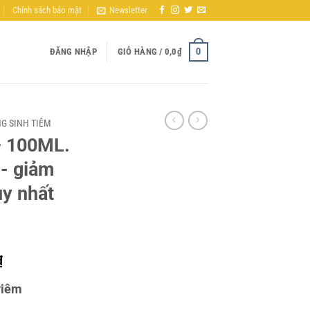
Chính sách bảo mật
Newsletter
0
ĐĂNG NHẬP
GIỎ HÀNG /
0,0
₫
G SINH TIÊM
 100ML.
- giảm
uy nhất
Khoảng
₫
giá:
viêm
từ