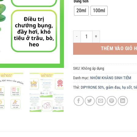
Dung tích
20ml
100ml
DIPYRONE 50% - 100ML. Hạ sốt cực nh
THÊM VÀO GIỎ 
SKU:
Không áp dụng
Danh mục:
NHÓM KHÁNG SINH TIÊM
Thẻ:
DIPYRONE 50%
,
giảm đau
,
hạ sốt
,
ti