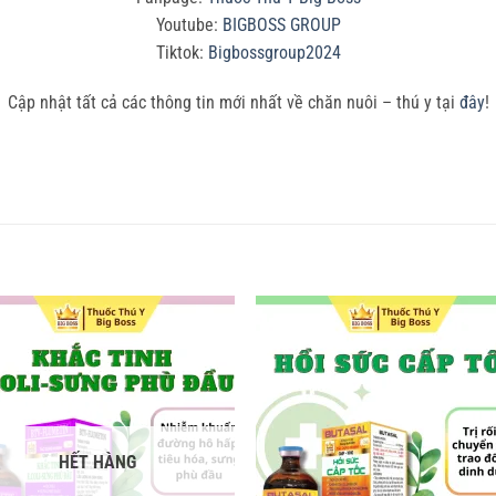
Youtube:
BIGBOSS GROUP
Tiktok:
Bigbossgroup2024
Cập nhật tất cả các thông tin mới nhất về chăn nuôi – thú y tại
đây
!
Add to
Add
wishlist
wish
HẾT HÀNG