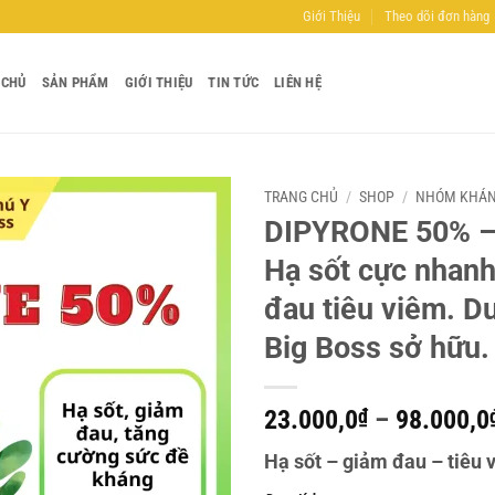
Giới Thiệu
Theo dõi đơn hàng
 CHỦ
SẢN PHẨM
GIỚI THIỆU
TIN TỨC
LIÊN HỆ
TRANG CHỦ
/
SHOP
/
NHÓM KHÁN
DIPYRONE 50% –
Add to
Hạ sốt cực nhanh
wishlist
đau tiêu viêm. D
Big Boss sở hữu.
23.000,0
₫
–
98.000,0
Hạ sốt – giảm đau – tiêu 