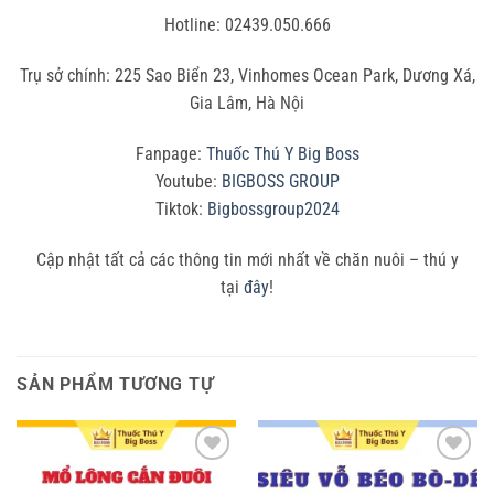
Hotline: 02439.050.666
Trụ sở chính: 225 Sao Biển 23, Vinhomes Ocean Park, Dương Xá,
Gia Lâm, Hà Nội
Fanpage:
Thuốc Thú Y Big Boss
Youtube:
BIGBOSS GROUP
Tiktok:
Bigbossgroup2024
Cập nhật tất cả các thông tin mới nhất về chăn nuôi – thú y
tại
đây
!
SẢN PHẨM TƯƠNG TỰ
Add to
Add to
wishlist
wishlist