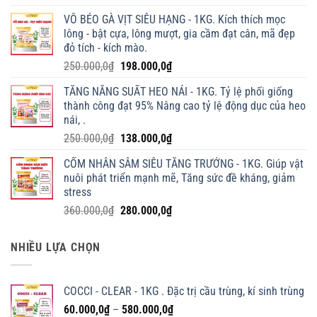
VỖ BÉO GÀ VỊT SIÊU HẠNG - 1KG. Kích thích mọc
lông - bật cựa, lông mượt, gia cầm đạt cân, mã đẹp
đỏ tích - kích mào.
Giá
Giá
250.000,0
₫
198.000,0
₫
gốc
hiện
TĂNG NĂNG SUẤT HEO NÁI - 1KG. Tỷ lệ phối giống
là:
tại
thành công đạt 95% Nâng cao tỷ lệ động dục của heo
250.000,0₫.
là:
nái, .
198.000,0₫.
Giá
Giá
250.000,0
₫
138.000,0
₫
gốc
hiện
CỐM NHÂN SÂM SIÊU TĂNG TRƯỞNG - 1KG. Giúp vật
là:
tại
nuôi phát triển mạnh mẽ, Tăng sức đề kháng, giảm
250.000,0₫.
là:
stress
138.000,0₫.
Giá
Giá
360.000,0
₫
280.000,0
₫
gốc
hiện
là:
tại
NHIỀU LỰA CHỌN
360.000,0₫.
là:
280.000,0₫.
COCCI - CLEAR - 1KG . Đặc trị cầu trùng, kí sinh trùng
Khoảng
60.000,0
₫
–
580.000,0
₫