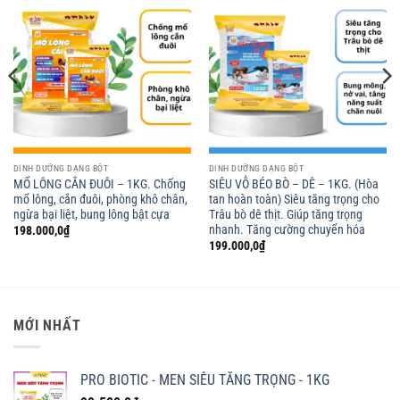
DINH DƯỠNG DẠNG BỘT
DINH DƯỠNG DẠNG BỘT
MỔ LÔNG CẮN ĐUÔI – 1KG. Chống
SIÊU VỖ BÉO BÒ – DÊ – 1KG. (Hòa
mổ lông, cắn đuôi, phòng khô chân,
tan hoàn toàn) Siêu tăng trọng cho
ngừa bại liệt, bung lông bật cựa
Trâu bò dê thịt. Giúp tăng trọng
nhanh. Tăng cường chuyển hóa
198.000,0
₫
199.000,0
₫
MỚI NHẤT
PRO BIOTIC - MEN SIÊU TĂNG TRỌNG - 1KG