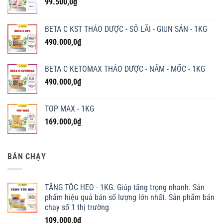
99.500,0
₫
BETA C KST THẢO DƯỢC - SỔ LÃI - GIUN SÁN - 1KG
490.000,0
₫
BETA C KETOMAX THẢO DƯỢC - NẤM - MỐC - 1KG
490.000,0
₫
TOP MAX - 1KG
169.000,0
₫
BÁN CHẠY
TĂNG TỐC HEO - 1KG. Giúp tăng trọng nhanh. Sản
phẩm hiệu quả bán số lượng lớn nhất. Sản phẩm bán
chạy số 1 thị trường
109.000,0
₫