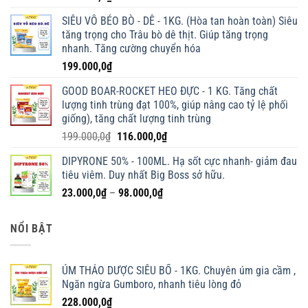
SIÊU VỖ BÉO BÒ - DÊ - 1KG. (Hòa tan hoàn toàn) Siêu
tăng trọng cho Trâu bò dê thịt. Giúp tăng trọng
nhanh. Tăng cường chuyển hóa
199.000,0
₫
GOOD BOAR-ROCKET HEO ĐỰC - 1 KG. Tăng chất
lượng tinh trùng đạt 100%, giúp nâng cao tỷ lệ phối
giống), tăng chất lượng tinh trùng
Giá
Giá
199.000,0
₫
116.000,0
₫
gốc
hiện
DIPYRONE 50% - 100ML. Hạ sốt cực nhanh- giảm đau
là:
tại
tiêu viêm. Duy nhất Big Boss sở hữu.
199.000,0₫.
là:
Khoảng
23.000,0
₫
–
98.000,0
₫
116.000,0₫.
giá:
từ
NỔI BẬT
23.000,0₫
đến
98.000,0₫
ÚM THẢO DƯỢC SIÊU BỔ - 1KG. Chuyên úm gia cầm ,
Ngăn ngừa Gumboro, nhanh tiêu lòng đỏ
228.000,0
₫