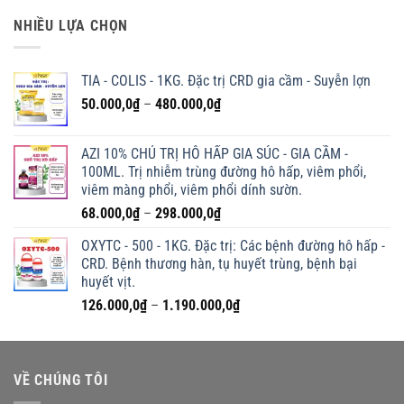
là:
tại
NHIỀU LỰA CHỌN
360.000,0₫.
là:
280.000,0₫.
TIA - COLIS - 1KG. Đặc trị CRD gia cầm - Suyễn lợn
Khoảng
50.000,0
₫
–
480.000,0
₫
giá:
từ
AZI 10% CHỦ TRỊ HÔ HẤP GIA SÚC - GIA CẦM -
50.000,0₫
100ML. Trị nhiễm trùng đường hô hấp, viêm phổi,
đến
viêm màng phổi, viêm phổi dính sườn.
480.000,0₫
Khoảng
68.000,0
₫
–
298.000,0
₫
giá:
OXYTC - 500 - 1KG. Đặc trị: Các bệnh đường hô hấp -
từ
CRD. Bệnh thương hàn, tụ huyết trùng, bệnh bại
68.000,0₫
huyết vịt.
đến
Khoảng
126.000,0
₫
–
1.190.000,0
₫
298.000,0₫
giá:
từ
126.000,0₫
VỀ CHÚNG TÔI
đến
1.190.000,0₫