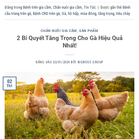
Đăng trong
Bệnh trên gia cầm
,
Chăn nuôi gia cầm
,
Tin Tức
|
Được gắn thẻ
Bệnh
cầu trùng trên gà
,
Bệnh CRD trên gà
,
Gà
,
hô hấp
,
mùa đông
,
tăng trọng
,
tiêu chảy
CHĂN NUÔI GIA CẦM
,
SẢN PHẨM
2 Bí Quyết Tăng Trọng Cho Gà Hiệu Quả
Nhất!
ĐĂNG VÀO
02/01/2024
BỞI
BIGBOSS GROUP
02
Th1