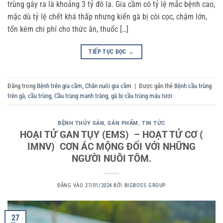
trùng gây ra là khoảng 3 tỷ đô la. Gia cầm có tỷ lệ mắc bệnh cao,
mặc dù tỷ lệ chết khá thấp nhưng kiến gà bị còi cọc, chậm lớn,
tốn kém chi phí cho thức ăn, thuốc […]
TIẾP TỤC ĐỌC
→
Đăng trong
Bệnh trên gia cầm
,
Chăn nuôi gia cầm
|
Được gắn thẻ
Bệnh cầu trùng
trên gà
,
cầu trùng
,
Cầu trùng manh tràng
,
gà bị cầu trùng máu tươi
BỆNH THỦY SẢN
,
SẢN PHẨM
,
TIN TỨC
HOẠI TỬ GAN TỤY (EMS) – HOẠT TỬ CƠ (
IMNV) CƠN ÁC MỘNG ĐỐI VỚI NHỮNG
NGƯỜI NUÔI TÔM.
ĐĂNG VÀO
27/01/2024
BỞI
BIGBOSS GROUP
27