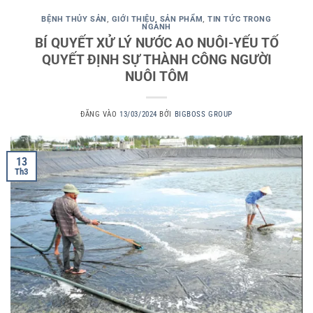
BỆNH THỦY SẢN
,
GIỚI THIỆU
,
SẢN PHẨM
,
TIN TỨC TRONG
NGÀNH
BÍ QUYẾT XỬ LÝ NƯỚC AO NUÔI-YẾU TỐ
QUYẾT ĐỊNH SỰ THÀNH CÔNG NGƯỜI
NUÔI TÔM
ĐĂNG VÀO
13/03/2024
BỞI
BIGBOSS GROUP
13
Th3