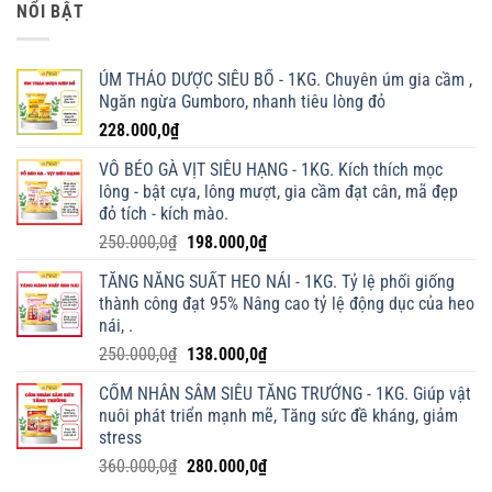
NỔI BẬT
23.000,0₫
đến
98.000,0₫
ÚM THẢO DƯỢC SIÊU BỔ - 1KG. Chuyên úm gia cầm ,
Ngăn ngừa Gumboro, nhanh tiêu lòng đỏ
228.000,0
₫
VỖ BÉO GÀ VỊT SIÊU HẠNG - 1KG. Kích thích mọc
lông - bật cựa, lông mượt, gia cầm đạt cân, mã đẹp
đỏ tích - kích mào.
Giá
Giá
250.000,0
₫
198.000,0
₫
gốc
hiện
TĂNG NĂNG SUẤT HEO NÁI - 1KG. Tỷ lệ phối giống
là:
tại
thành công đạt 95% Nâng cao tỷ lệ động dục của heo
250.000,0₫.
là:
nái, .
198.000,0₫.
Giá
Giá
250.000,0
₫
138.000,0
₫
gốc
hiện
CỐM NHÂN SÂM SIÊU TĂNG TRƯỞNG - 1KG. Giúp vật
là:
tại
nuôi phát triển mạnh mẽ, Tăng sức đề kháng, giảm
250.000,0₫.
là:
stress
138.000,0₫.
Giá
Giá
360.000,0
₫
280.000,0
₫
gốc
hiện