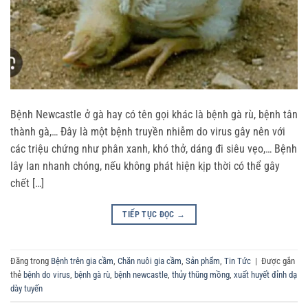
Bệnh Newcastle ở gà hay có tên gọi khác là bệnh gà rù, bệnh tân
thành gà,… Đây là một bệnh truyền nhiễm do virus gây nên với
các triệu chứng như phân xanh, khó thở, dáng đi siêu vẹo,… Bệnh
lây lan nhanh chóng, nếu không phát hiện kịp thời có thể gây
chết […]
TIẾP TỤC ĐỌC
→
Đăng trong
Bệnh trên gia cầm
,
Chăn nuôi gia cầm
,
Sản phẩm
,
Tin Tức
|
Được gắn
thẻ
bệnh do virus
,
bệnh gà rù
,
bệnh newcastle
,
thủy thũng mồng
,
xuất huyết đỉnh dạ
dày tuyến