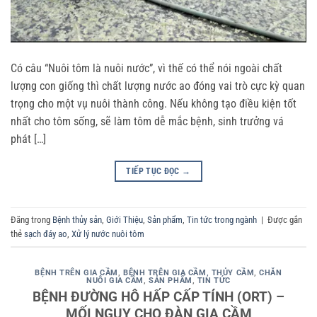
Có câu “Nuôi tôm là nuôi nước”, vì thế có thể nói ngoài chất
lượng con giống thì chất lượng nước ao đóng vai trò cực kỳ quan
trọng cho một vụ nuôi thành công. Nếu không tạo điều kiện tốt
nhất cho tôm sống, sẽ làm tôm dễ mắc bệnh, sinh trưởng vá
phát […]
TIẾP TỤC ĐỌC
→
Đăng trong
Bệnh thủy sản
,
Giới Thiệu
,
Sản phẩm
,
Tin tức trong ngành
|
Được gắn
thẻ
sạch đáy ao
,
Xử lý nước nuôi tôm
BỆNH TRÊN GIA CẦM
,
BỆNH TRÊN GIA CẦM, THỦY CẦM
,
CHĂN
NUÔI GIA CẦM
,
SẢN PHẨM
,
TIN TỨC
BỆNH ĐƯỜNG HÔ HẤP CẤP TÍNH (ORT) –
MỐI NGUY CHO ĐÀN GIA CẦM