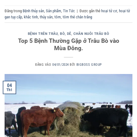
Đăng trong
Bệnh thủy sản
,
Sản phẩm
,
Tin Tức
|
Được gắn thẻ
hoại tử cơ
,
hoại tử
gan tụy cấp
,
khắc tinh
,
thủy sản
,
tôm
,
tôm thẻ chân trắng
BỆNH TRÊN TRÂU, BÒ, DÊ
,
CHĂN NUÔI TRÂU BÒ
Top 5 Bệnh Thường Gặp ở Trâu Bò vào
Mùa Đông.
ĐĂNG VÀO
04/01/2024
BỞI
BIGBOSS GROUP
04
Th1