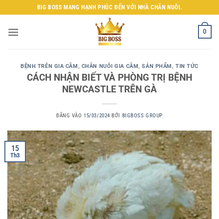
Bỏ
BIG BOSS MANG HẠNH PHÚC ĐẾN VỚI NHÀ CHĂN NUÔI.
qua
nội
0
dung
BỆNH TRÊN GIA CẦM
,
CHĂN NUÔI GIA CẦM
,
SẢN PHẨM
,
TIN TỨC
CÁCH NHẬN BIẾT VÀ PHÒNG TRỊ BỆNH
NEWCASTLE TRÊN GÀ
ĐĂNG VÀO
15/03/2024
BỞI
BIGBOSS GROUP
15
Th3