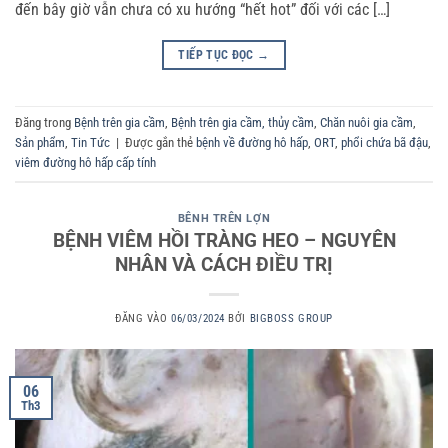
đến bây giờ vẫn chưa có xu hướng “hết hot” đối với các […]
TIẾP TỤC ĐỌC
→
Đăng trong
Bệnh trên gia cầm
,
Bệnh trên gia cầm, thủy cầm
,
Chăn nuôi gia cầm
,
Sản phẩm
,
Tin Tức
|
Được gắn thẻ
bệnh về đường hô hấp
,
ORT
,
phổi chứa bã đậu
,
viêm đường hô hấp cấp tính
BÊNH TRÊN LỢN
BỆNH VIÊM HỒI TRÀNG HEO – NGUYÊN
NHÂN VÀ CÁCH ĐIỀU TRỊ
ĐĂNG VÀO
06/03/2024
BỞI
BIGBOSS GROUP
06
Th3