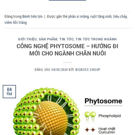
Đăng trong
Bênh trên lợn
|
Được gắn thẻ
phân xi măng
,
ruột tăng sinh
,
tiêu chảy
,
viêm hồi tràng
GIỚI THIỆU
,
SẢN PHẨM
,
TIN TỨC
,
TIN TỨC TRONG NGÀNH
CÔNG NGHỆ PHYTOSOME – HƯỚNG ĐI
MỚI CHO NGÀNH CHĂN NUÔI
ĐĂNG VÀO
04/03/2024
BỞI
BIGBOSS GROUP
04
Th3