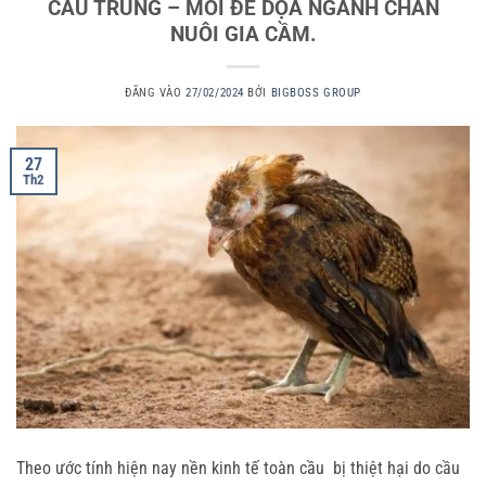
CẦU TRÙNG – MỐI ĐE DỌA NGÀNH CHĂN
NUÔI GIA CẦM.
ĐĂNG VÀO
27/02/2024
BỞI
BIGBOSS GROUP
27
Th2
Theo ước tính hiện nay nền kinh tế toàn cầu bị thiệt hại do cầu