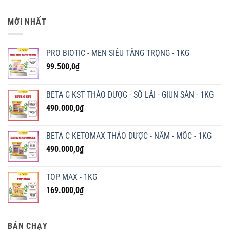
MỚI NHẤT
PRO BIOTIC - MEN SIÊU TĂNG TRỌNG - 1KG
99.500,0
₫
BETA C KST THẢO DƯỢC - SỔ LÃI - GIUN SÁN - 1KG
490.000,0
₫
BETA C KETOMAX THẢO DƯỢC - NẤM - MỐC - 1KG
490.000,0
₫
TOP MAX - 1KG
169.000,0
₫
BÁN CHẠY