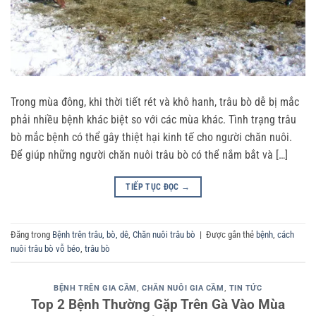
Trong mùa đông, khi thời tiết rét và khô hanh, trâu bò dễ bị mắc
phải nhiều bệnh khác biệt so với các mùa khác. Tình trạng trâu
bò mắc bệnh có thể gây thiệt hại kinh tế cho người chăn nuôi.
Để giúp những người chăn nuôi trâu bò có thể nắm bắt và […]
TIẾP TỤC ĐỌC
→
Đăng trong
Bệnh trên trâu, bò, dê
,
Chăn nuôi trâu bò
|
Được gắn thẻ
bệnh
,
cách
nuôi trâu bò vỗ béo
,
trâu bò
BỆNH TRÊN GIA CẦM
,
CHĂN NUÔI GIA CẦM
,
TIN TỨC
Top 2 Bệnh Thường Gặp Trên Gà Vào Mùa