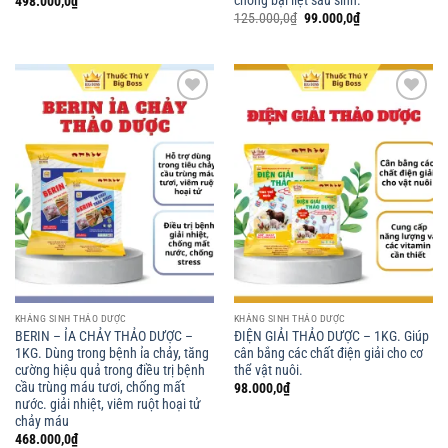
498.000,0
₫
Giá
Giá
125.000,0
₫
99.000,0
₫
gốc
hiện
là:
tại
125.000,0₫.
là:
99.000,0₫.
Add to
Add to
wishlist
wishlist
KHÁNG SINH THẢO DƯỢC
KHÁNG SINH THẢO DƯỢC
BERIN – ỈA CHẢY THẢO DƯỢC –
ĐIỆN GIẢI THẢO DƯỢC – 1KG. Giúp
1KG. Dùng trong bệnh ỉa chảy, tăng
cân bắng các chất điện giải cho cơ
cường hiệu quả trong điều trị bệnh
thể vật nuôi.
cầu trùng máu tươi, chống mất
98.000,0
₫
nước. giải nhiệt, viêm ruột hoại tử
chảy máu
468.000,0
₫