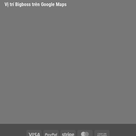
Vị trí Bigboss trên Google Maps
Visa
PayPal
Stripe
MasterCard
Cash