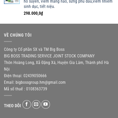
ho suyễn, viêm màng não, sưng phù đầu,viêm nhiễm
đến
sinh dục, tiết niệu.
136.000,0₫
298.000,0
₫
VỀ CHÚNG TÔI
Công ty Cổ phần SX và TM Big Boss
BIG BOSS TRADING SERVICE JOINT STOCK COMPANY
Thôn Hoàng Long, Xã Đặng Xá, Huyện Gia Lâm, Thành phố Hà
Nội
Điện thoại: 02439050666
Email:
bigbossgroup.hm@gmail.com
Mã số thuế : 0108363739
THEO DÕI