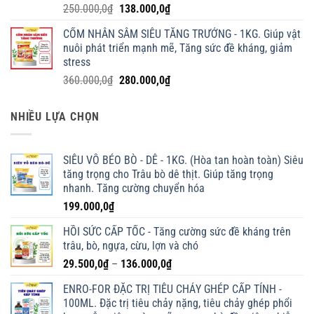
Giá
Giá
250.000,0
₫
138.000,0
₫
gốc
hiện
CỐM NHÂN SÂM SIÊU TĂNG TRƯỞNG - 1KG. Giúp vật
là:
tại
nuôi phát triển mạnh mẽ, Tăng sức đề kháng, giảm
250.000,0₫.
là:
stress
138.000,0₫.
Giá
Giá
360.000,0
₫
280.000,0
₫
gốc
hiện
là:
tại
NHIỀU LỰA CHỌN
360.000,0₫.
là:
280.000,0₫.
SIÊU VỖ BÉO BÒ - DÊ - 1KG. (Hòa tan hoàn toàn) Siêu
tăng trọng cho Trâu bò dê thịt. Giúp tăng trọng
nhanh. Tăng cường chuyển hóa
199.000,0
₫
HỒI SỨC CẤP TỐC - Tăng cường sức đề kháng trên
trâu, bò, ngựa, cừu, lợn và chó
Khoảng
29.500,0
₫
–
136.000,0
₫
giá:
ENRO-FOR ĐẶC TRỊ TIÊU CHẢY GHÉP CẤP TÍNH -
từ
100ML. Đặc trị tiêu chảy nặng, tiêu chảy ghép phổi
29.500,0₫