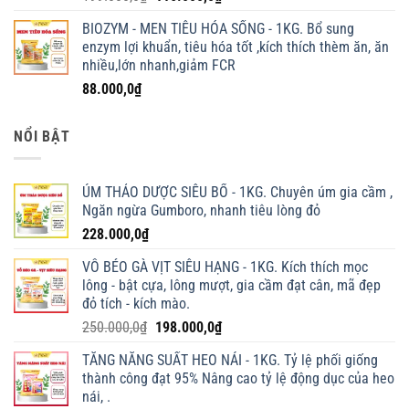
gốc
hiện
BIOZYM - MEN TIÊU HÓA SỐNG - 1KG. Bổ sung
là:
tại
enzym lợi khuẩn, tiêu hóa tốt ,kích thích thèm ăn, ăn
199.000,0₫.
là:
nhiều,lớn nhanh,giảm FCR
116.000,0₫.
88.000,0
₫
NỔI BẬT
ÚM THẢO DƯỢC SIÊU BỔ - 1KG. Chuyên úm gia cầm ,
Ngăn ngừa Gumboro, nhanh tiêu lòng đỏ
228.000,0
₫
VỖ BÉO GÀ VỊT SIÊU HẠNG - 1KG. Kích thích mọc
lông - bật cựa, lông mượt, gia cầm đạt cân, mã đẹp
đỏ tích - kích mào.
Giá
Giá
250.000,0
₫
198.000,0
₫
gốc
hiện
TĂNG NĂNG SUẤT HEO NÁI - 1KG. Tỷ lệ phối giống
là:
tại
thành công đạt 95% Nâng cao tỷ lệ động dục của heo
250.000,0₫.
là:
nái, .
198.000,0₫.