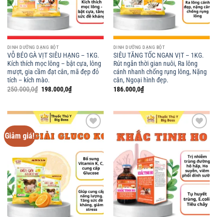
DINH DƯỠNG DẠNG BỘT
DINH DƯỠNG DẠNG BỘT
VỖ BÉO GÀ VỊT SIÊU HẠNG – 1KG.
SIÊU TĂNG TỐC NGAN VỊT – 1KG.
Kích thích mọc lông – bật cựa, lông
Rút ngắn thời gian nuôi, Ra lông
mượt, gia cầm đạt cân, mã đẹp đỏ
cánh nhanh chống rụng lông, Nặng
tích – kích mào.
cân, Ngoại hình đẹp.
Giá
Giá
250.000,0
₫
198.000,0
₫
186.000,0
₫
gốc
hiện
là:
tại
250.000,0₫.
là:
198.000,0₫.
Giảm giá!
Add to
Add to
wishlist
wishlist