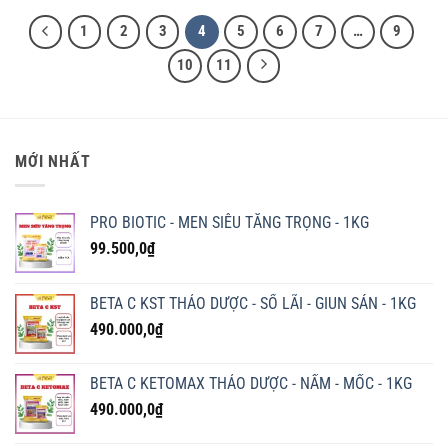
1
2
3
4
5
6
7
…
9
10
11
MỚI NHẤT
PRO BIOTIC - MEN SIÊU TĂNG TRỌNG - 1KG
99.500,0
₫
BETA C KST THẢO DƯỢC - SỔ LÃI - GIUN SÁN - 1KG
490.000,0
₫
BETA C KETOMAX THẢO DƯỢC - NẤM - MỐC - 1KG
490.000,0
₫