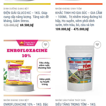
DINH DƯỠNG DẠNG BỘT
NHÓM KHÁNG SINH TIÊM
ĐIỆN GIẢI GLUCO KC – 1KG. Giúp
KHẮC TINH HO GIA SÚC – GIA CẦM
cung cấp năng lượng. Tăng sức đề
– 100ML. Trị nhiễm trùng đường hô
kháng, Giảm Stress.
hấp, Ho suyễn, viêm phổi dính
sườn, trên trâu, bò, cừu và lợn
Giá
Giá
120.000,0
₫
69.500,0
₫
gốc
hiện
Khoảng
109.000,0
₫
–
475.000,0
₫
là:
tại
giá:
120.000,0₫.
là:
từ
69.500,0₫.
109.000,0₫
đến
475.000,0₫
Add to
Add to
wishlist
wishlist
NHÓM KHÁNG SINH BỘT
NHÓM SẢN PHẨM THỦY SẢN
ENROFLOXACINE 10% – 1KG. Đặc
SIÊU TĂNG TRỌNG TÔM – 1KG.