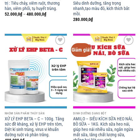
trị : Tiêu chảy, viêm ruột, thương
Siêu dinh dưỡng, tăng trọng
hàn, viêm phổi, tụ huyết trùng.
nhanh,tạo màu đỏ, kích thích bắt
mồi.
Khoảng
52.000,0
₫
–
480.000,0
₫
giá:
280.000,0
₫
từ
52.000,0₫
đến
480.000,0₫
Giảm giá!
Add to
Add to
wishlist
wishlist
NHÓM SẢN PHẨM THỦY SẢN
DINH DƯỠNG DẠNG BỘT
XỬ LÝ EHP BETA – C – 100g. Tăng
AMILO – SIÊU KÍCH SỮA HEO NÁI,
sức đề kháng, xử lý EHP trên tôm,
BÒ SỮA – 1KG. Kích sữa heo nái,
Diệt kí sinh trùng, virus vi khuẩn
giúp heo nái nhiều sữa, ngăn ngừa
đường ruột và phân trắng.
mất sữa, tăng chất lượng sữa,
chống bại liệt sau sinh.