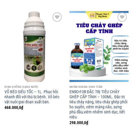
Add to
Add to
wishlist
wishlist
DINH DƯỠNG DẠNG NƯỚC
NHÓM KHÁNG SINH TIÊM
VỖ BÉO SIÊU TỐC – 1L. Phục hồi
ENRO-FOR ĐẶC TRỊ TIÊU CHẢY
nhanh đối với thú bị bệnh. Vỗ béo
GHÉP CẤP TÍNH – 100ML. Đặc trị
vật nuôi giai đoạn xuất bán.
tiêu chảy nặng, tiêu chảy ghép phổi
ho suyễn, viêm màng não, sưng
468.000,0
₫
phù đầu,viêm nhiễm sinh dục, tiết
niệu.
298.000,0
₫