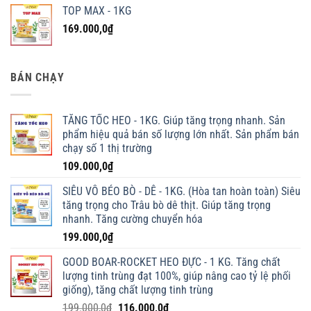
TOP MAX - 1KG
169.000,0
₫
BÁN CHẠY
TĂNG TỐC HEO - 1KG. Giúp tăng trọng nhanh. Sản
phẩm hiệu quả bán số lượng lớn nhất. Sản phẩm bán
chạy số 1 thị trường
109.000,0
₫
SIÊU VỖ BÉO BÒ - DÊ - 1KG. (Hòa tan hoàn toàn) Siêu
tăng trọng cho Trâu bò dê thịt. Giúp tăng trọng
nhanh. Tăng cường chuyển hóa
199.000,0
₫
GOOD BOAR-ROCKET HEO ĐỰC - 1 KG. Tăng chất
lượng tinh trùng đạt 100%, giúp nâng cao tỷ lệ phối
giống), tăng chất lượng tinh trùng
Giá
Giá
199.000,0
₫
116.000,0
₫