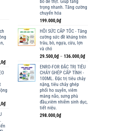
bò dê thịt. Giúp tăng
trọng nhanh. Tăng cường
chuyển hóa
199.000,0
₫
ích
HỒI SỨC CẤP TỐC - Tăng
lông
cường sức đề kháng trên
n,
trâu, bò, ngựa, cừu, lợn
và chó
Khoảng
29.500,0
₫
–
136.000,0
₫
Giá
,0
₫
giá:
ENRO-FOR ĐẶC TRỊ TIÊU
hiện
từ
EO
CHẢY GHÉP CẤP TÍNH -
tại
29.500,0₫
100ML. Đặc trị tiêu chảy
0₫.
là:
đến
t
nặng, tiêu chảy ghép
198.000,0₫.
136.000,0₫
động
phổi ho suyễn, viêm
màng não, sưng phù
đầu,viêm nhiễm sinh dục,
Giá
,0
₫
tiết niệu.
hiện
U
298.000,0
₫
tại
.
0₫.
là:
iển
138.000,0₫.