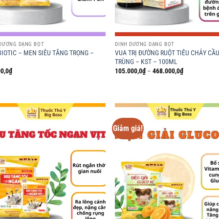
 DƯỠNG DẠNG BỘT
DINH DƯỠNG DẠNG BỘT
BIOTIC – MEN SIÊU TĂNG TRỌNG –
VUA TRỊ ĐƯỜNG RUỘT TIÊU CHẢY CẦ
TRÙNG – KST – 100ML
Khoảng
0,0
₫
105.000,0
₫
–
468.000,0
₫
giá:
từ
105.000,0₫
đến
468.000,0₫
Giảm giá!
Add to
Ad
wishlist
wis