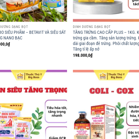
 DƯỠNG DẠNG BỘT
DINH DƯỠNG DẠNG BỘT
O SIÊU PHẨM – BETAVIT VÀ SIÊU SÁT
TĂNG TRỨNG CAO CẤP PLUS – 1KG. K
G NANO BẠC
trứng gia cầm. Tăng sản lượng trứng.
dài giai đoạn đẻ trứng. Phôi chất lượng
00,0
₫
Tăng tỉ lệ ấp nở
198.000,0
₫
Add to
Ad
wishlist
wis