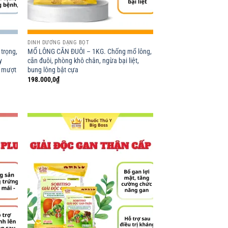
DINH DƯỠNG DẠNG BỘT
trọng,
MỔ LÔNG CẮN ĐUÔI – 1KG. Chống mổ lông,
y
cắn đuôi, phòng khô chân, ngừa bại liệt,
, mượt
bung lông bật cựa
198.000,0
₫
d to
Add to
hlist
wishlist