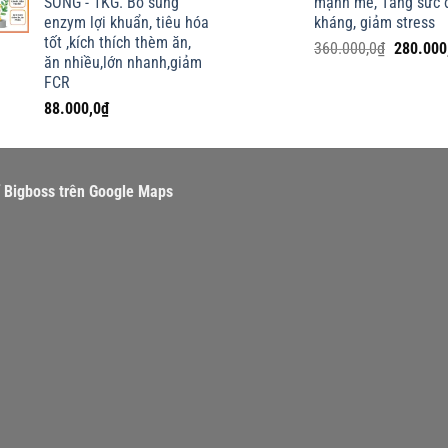
SỐNG - 1KG. Bổ sung
mạnh mẽ, Tăng sức 
199.000,0₫.
là:
enzym lợi khuẩn, tiêu hóa
kháng, giảm stress
116.000,0₫.
tốt ,kích thích thèm ăn,
Giá
360.000,0
₫
280.000
ăn nhiều,lớn nhanh,giảm
gốc
FCR
là:
88.000,0
₫
360.000,
rí Bigboss trên Google Maps