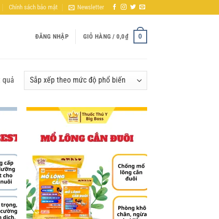
Chính sách bảo mật
Newsletter
0
ĐĂNG NHẬP
GIỎ HÀNG /
0,0
₫
Đã
t quả
sắp
xếp
theo
mức
d to
Add to
độ
hlist
wishlist
phổ
biến