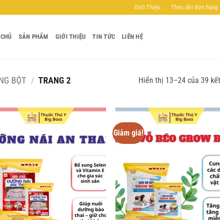
Giới Thiệu
Theo dõi đơn hàng
 CHỦ
SẢN PHẨM
GIỚI THIỆU
TIN TỨC
LIÊN HỆ
NG BỘT
/
TRANG 2
Hiển thị 13–24 của 39 kế
Giảm giá!
Add to
Ad
wishlist
wis