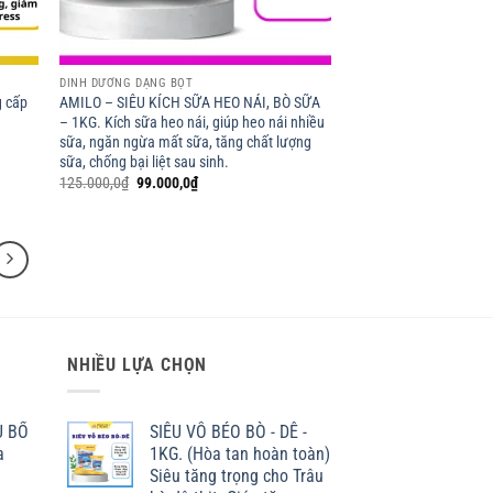
DINH DƯỠNG DẠNG BỘT
g cấp
AMILO – SIÊU KÍCH SỮA HEO NÁI, BÒ SỮA
– 1KG. Kích sữa heo nái, giúp heo nái nhiều
sữa, ngăn ngừa mất sữa, tăng chất lượng
sữa, chống bại liệt sau sinh.
Giá
Giá
125.000,0
₫
99.000,0
₫
gốc
hiện
là:
tại
125.000,0₫.
là:
99.000,0₫.
NHIỀU LỰA CHỌN
U BỔ
SIÊU VỖ BÉO BÒ - DÊ -
a
1KG. (Hòa tan hoàn toàn)
Siêu tăng trọng cho Trâu