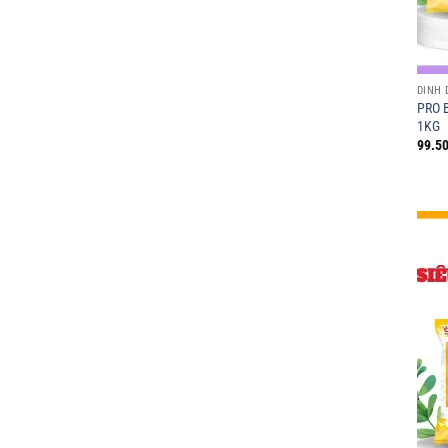
DINH
PRO 
1KG
99.50