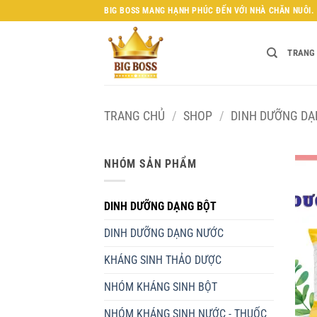
Bỏ
BIG BOSS MANG HẠNH PHÚC ĐẾN VỚI NHÀ CHĂN NUÔI.
qua
nội
TRANG
dung
TRANG CHỦ
/
SHOP
/
DINH DƯỠNG DẠ
NHÓM SẢN PHẨM
DINH DƯỠNG DẠNG BỘT
DINH DƯỠNG DẠNG NƯỚC
KHÁNG SINH THẢO DƯỢC
NHÓM KHÁNG SINH BỘT
NHÓM KHÁNG SINH NƯỚC - THUỐC