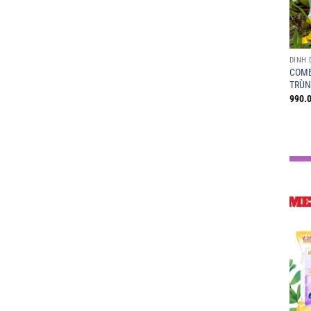
DINH
COMB
TRÙN
990.0