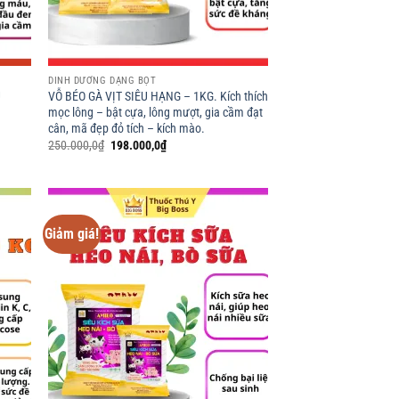
DINH DƯỠNG DẠNG BỘT
U
VỖ BÉO GÀ VỊT SIÊU HẠNG – 1KG. Kích thích
mọc lông – bật cựa, lông mượt, gia cầm đạt
cân, mã đẹp đỏ tích – kích mào.
Giá
Giá
250.000,0
₫
198.000,0
₫
gốc
hiện
là:
tại
250.000,0₫.
là:
198.000,0₫.
Giảm giá!
d to
Add to
hlist
wishlist