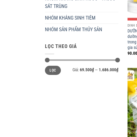
SÁT TRÙNG
NHÓM KHÁNG SINH TIÊM
DINH
NHÓM SẢN PHẨM THỦY SẢN
DƯỠNG
dưỡng
trong
LỌC THEO GIÁ
gia s
90.00
Giá
Giá
Giá:
69.500₫
—
1.686.000₫
LỌC
tối
tối
thiểu
đa