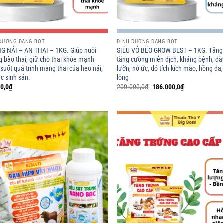
 DƯỠNG DẠNG BỘT
DINH DƯỠNG DẠNG BỘT
 NÁI – AN THAI – 1KG. Giúp nuôi
SIÊU VỖ BÉO GROW BEST – 1KG. Tăng 
 bào thai, giữ cho thai khỏe mạnh
tăng cường miễn dịch, kháng bệnh, dà
 suốt quá trình mang thai của heo nái,
lườn, nở ức, đỏ tích kích mào, hồng da
úc sinh sản.
lông
Giá
Giá
0,0
₫
200.000,0
₫
186.000,0
₫
gốc
hiện
là:
tại
200.000,0₫.
là:
186.000,0₫.
Add to
Ad
wishlist
wis