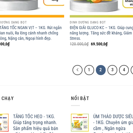
 DƯỠNG DẠNG BỘT
DINH DƯỠNG DẠNG BỘT
 TĂNG TỐC NGAN VỊT – 1KG. Rút ngắn
ĐIỆN GIẢI GLUCO KC – 1KG. Giúp cun
gian nuôi, Ra lông cánh nhanh chống
năng lượng. Tăng sức đề kháng, Giảm
lông, Nặng cân, Ngoại hình đẹp.
Stress.
Giá
Giá
00,0
₫
120.000,0
₫
69.500,0
₫
gốc
hiện
là:
tại
120.000,0₫.
là:
69.500,0₫.
1
2
3
4
 CHẠY
NỔI BẬT
TĂNG TỐC HEO - 1KG.
ÚM THẢO DƯỢC SIÊ
Giúp tăng trọng nhanh.
- 1KG. Chuyên úm gi
Sản phẩm hiệu quả bán
cầm , Ngăn ngừa