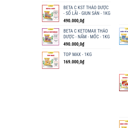
BETA C KST THẢO DƯỢC
- SỔ LÃI - GIUN SÁN - 1KG
490.000,0
₫
BETA C KETOMAX THẢO
DƯỢC - NẤM - MỐC - 1KG
490.000,0
₫
TOP MAX - 1KG
169.000,0
₫