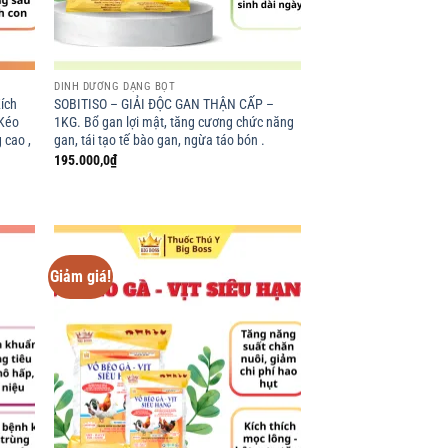
DINH DƯỠNG DẠNG BỘT
ích
SOBITISO – GIẢI ĐỘC GAN THẬN CẤP –
 Kéo
1KG. Bổ gan lợi mật, tăng cương chức năng
 cao ,
gan, tái tạo tế bào gan, ngừa táo bón .
195.000,0
₫
Giảm giá!
d to
Add to
hlist
wishlist