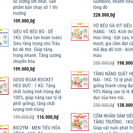
số lượng lớn nhất. Sản
Gumboro, nhanh tiêu
phẩm bán chạy số 1 thị
lòng đỏ
trường
228.000,0
₫
109.000,0
₫
VỖ BÉO GÀ VỊT SIÊU
SIÊU VỖ BÉO BÒ - DÊ -
HẠNG - 1KG. Kích th
1KG. (Hòa tan hoàn toàn)
mọc lông - bật cựa, 
Siêu tăng trọng cho Trâu
mượt, gia cầm đạt câ
bò dê thịt. Giúp tăng
mã đẹp đỏ tích - kích
trọng nhanh. Tăng cường
mào.
chuyển hóa
Giá
250.000,0
₫
198.000
199.000,0
₫
gốc
TĂNG NĂNG SUẤT H
là:
GOOD BOAR-ROCKET
NÁI - 1KG. Tỷ lệ phối
250.000,
HEO ĐỰC - 1 KG. Tăng
giống thành công đạ
chất lượng tinh trùng đạt
95% Nâng cao tỷ lệ 
100%, giúp nâng cao tỷ lệ
dục của heo nái, .
phối giống), tăng chất
Giá
250.000,0
₫
138.000
lượng tinh trùng
gốc
CỐM NHÂN SÂM SIÊ
Giá
Giá
199.000,0
₫
116.000,0
₫
là:
TĂNG TRƯỞNG - 1KG
gốc
hiện
250.000,
BIOZYM - MEN TIÊU HÓA
Giúp vật nuôi phát tr
là:
tại