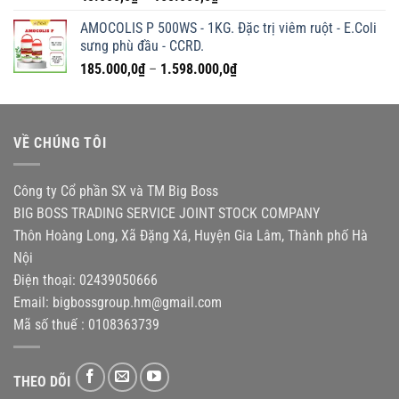
giá:
AMOCOLIS P 500WS - 1KG. Đặc trị viêm ruột - E.Coli
từ
sưng phù đầu - CCRD.
45.000,0₫
Khoảng
185.000,0
₫
–
1.598.000,0
₫
đến
giá:
165.000,0₫
từ
185.000,0₫
VỀ CHÚNG TÔI
đến
1.598.000,0₫
Công ty Cổ phần SX và TM Big Boss
BIG BOSS TRADING SERVICE JOINT STOCK COMPANY
Thôn Hoàng Long, Xã Đặng Xá, Huyện Gia Lâm, Thành phố Hà
Nội
Điện thoại: 02439050666
Email:
bigbossgroup.hm@gmail.com
Mã số thuế : 0108363739
THEO DÕI