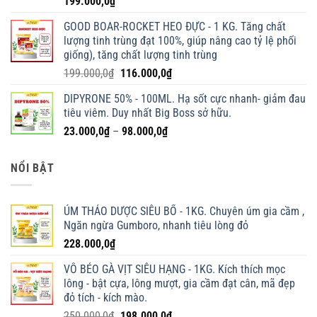
199.000,0
₫
GOOD BOAR-ROCKET HEO ĐỰC - 1 KG. Tăng chất
lượng tinh trùng đạt 100%, giúp nâng cao tỷ lệ phối
giống), tăng chất lượng tinh trùng
Giá
Giá
199.000,0
₫
116.000,0
₫
gốc
hiện
DIPYRONE 50% - 100ML. Hạ sốt cực nhanh- giảm đau
là:
tại
tiêu viêm. Duy nhất Big Boss sở hữu.
199.000,0₫.
là:
Khoảng
23.000,0
₫
–
98.000,0
₫
116.000,0₫.
giá:
từ
NỔI BẬT
23.000,0₫
đến
98.000,0₫
ÚM THẢO DƯỢC SIÊU BỔ - 1KG. Chuyên úm gia cầm ,
Ngăn ngừa Gumboro, nhanh tiêu lòng đỏ
228.000,0
₫
VỖ BÉO GÀ VỊT SIÊU HẠNG - 1KG. Kích thích mọc
lông - bật cựa, lông mượt, gia cầm đạt cân, mã đẹp
đỏ tích - kích mào.
Giá
Giá
250.000,0
₫
198.000,0
₫