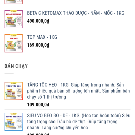
BETA C KETOMAX THẢO DƯỢC - NẤM - MỐC - 1KG
490.000,0
₫
TOP MAX - 1KG
169.000,0
₫
BÁN CHẠY
TĂNG TỐC HEO - 1KG. Giúp tăng trọng nhanh. Sản
phẩm hiệu quả bán số lượng lớn nhất. Sản phẩm bán
chạy số 1 thị trường
109.000,0
₫
SIÊU VỖ BÉO BÒ - DÊ - 1KG. (Hòa tan hoàn toàn) Siêu
tăng trọng cho Trâu bò dê thịt. Giúp tăng trọng
nhanh. Tăng cường chuyển hóa