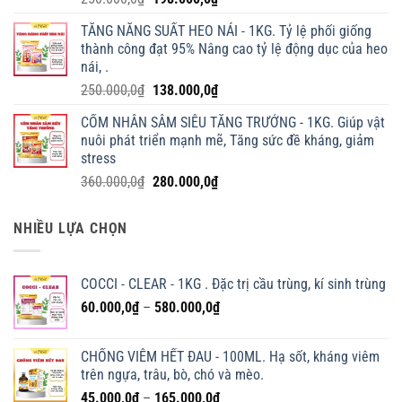
gốc
hiện
TĂNG NĂNG SUẤT HEO NÁI - 1KG. Tỷ lệ phối giống
là:
tại
thành công đạt 95% Nâng cao tỷ lệ động dục của heo
250.000,0₫.
là:
nái, .
198.000,0₫.
Giá
Giá
250.000,0
₫
138.000,0
₫
gốc
hiện
CỐM NHÂN SÂM SIÊU TĂNG TRƯỞNG - 1KG. Giúp vật
là:
tại
nuôi phát triển mạnh mẽ, Tăng sức đề kháng, giảm
250.000,0₫.
là:
stress
138.000,0₫.
Giá
Giá
360.000,0
₫
280.000,0
₫
gốc
hiện
là:
tại
NHIỀU LỰA CHỌN
360.000,0₫.
là:
280.000,0₫.
COCCI - CLEAR - 1KG . Đặc trị cầu trùng, kí sinh trùng
Khoảng
60.000,0
₫
–
580.000,0
₫
giá:
từ
CHỐNG VIÊM HẾT ĐAU - 100ML. Hạ sốt, kháng viêm
60.000,0₫
trên ngựa, trâu, bò, chó và mèo.
đến
Khoảng
45.000,0
₫
–
165.000,0
₫
580.000,0₫