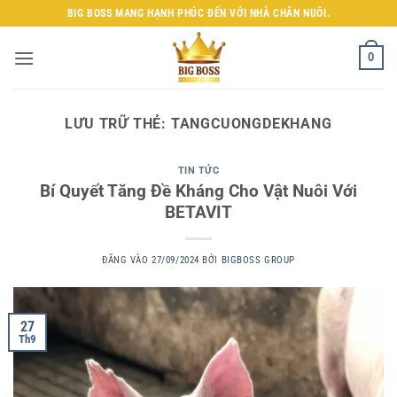
Bỏ
BIG BOSS MANG HẠNH PHÚC ĐẾN VỚI NHÀ CHĂN NUÔI.
qua
nội
0
dung
LƯU TRỮ THẺ:
TANGCUONGDEKHANG
TIN TỨC
Bí Quyết Tăng Đề Kháng Cho Vật Nuôi Với
BETAVIT
ĐĂNG VÀO
27/09/2024
BỞI
BIGBOSS GROUP
27
Th9