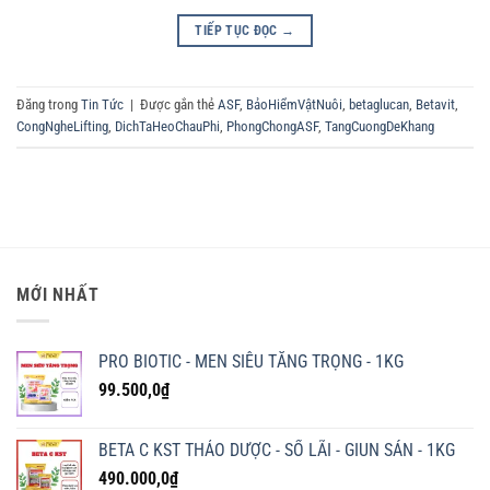
TIẾP TỤC ĐỌC
→
Đăng trong
Tin Tức
|
Được gắn thẻ
ASF
,
BảoHiểmVậtNuôi
,
betaglucan
,
Betavit
,
CongNgheLifting
,
DichTaHeoChauPhi
,
PhongChongASF
,
TangCuongDeKhang
MỚI NHẤT
PRO BIOTIC - MEN SIÊU TĂNG TRỌNG - 1KG
99.500,0
₫
BETA C KST THẢO DƯỢC - SỔ LÃI - GIUN SÁN - 1KG
490.000,0
₫