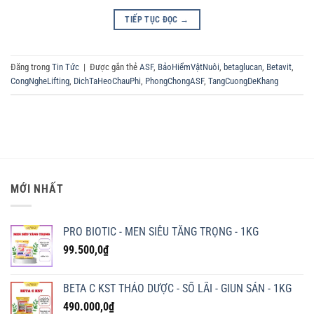
TIẾP TỤC ĐỌC
→
Đăng trong
Tin Tức
|
Được gắn thẻ
ASF
,
BảoHiểmVậtNuôi
,
betaglucan
,
Betavit
,
CongNgheLifting
,
DichTaHeoChauPhi
,
PhongChongASF
,
TangCuongDeKhang
MỚI NHẤT
PRO BIOTIC - MEN SIÊU TĂNG TRỌNG - 1KG
99.500,0
₫
BETA C KST THẢO DƯỢC - SỔ LÃI - GIUN SÁN - 1KG
490.000,0
₫