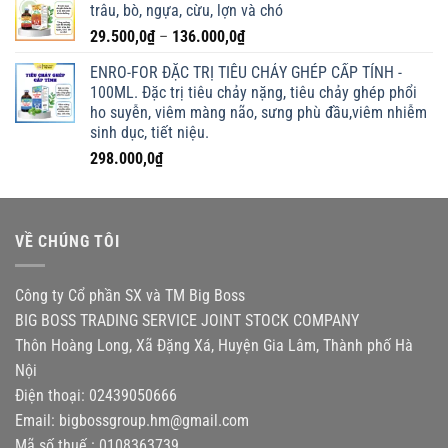
trâu, bò, ngựa, cừu, lợn và chó
Khoảng
29.500,0
₫
–
136.000,0
₫
giá:
ENRO-FOR ĐẶC TRỊ TIÊU CHẢY GHÉP CẤP TÍNH -
từ
100ML. Đặc trị tiêu chảy nặng, tiêu chảy ghép phổi
29.500,0₫
ho suyễn, viêm màng não, sưng phù đầu,viêm nhiễm
đến
sinh dục, tiết niệu.
136.000,0₫
298.000,0
₫
VỀ CHÚNG TÔI
Công ty Cổ phần SX và TM Big Boss
BIG BOSS TRADING SERVICE JOINT STOCK COMPANY
Thôn Hoàng Long, Xã Đặng Xá, Huyện Gia Lâm, Thành phố Hà
Nội
Điện thoại: 02439050666
Email:
bigbossgroup.hm@gmail.com
Mã số thuế : 0108363739