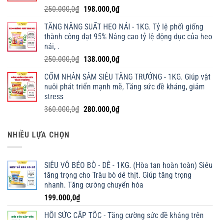
Giá
Giá
250.000,0
₫
198.000,0
₫
gốc
hiện
TĂNG NĂNG SUẤT HEO NÁI - 1KG. Tỷ lệ phối giống
là:
tại
thành công đạt 95% Nâng cao tỷ lệ động dục của heo
250.000,0₫.
là:
nái, .
198.000,0₫.
Giá
Giá
250.000,0
₫
138.000,0
₫
gốc
hiện
CỐM NHÂN SÂM SIÊU TĂNG TRƯỞNG - 1KG. Giúp vật
là:
tại
nuôi phát triển mạnh mẽ, Tăng sức đề kháng, giảm
250.000,0₫.
là:
stress
138.000,0₫.
Giá
Giá
360.000,0
₫
280.000,0
₫
gốc
hiện
là:
tại
NHIỀU LỰA CHỌN
360.000,0₫.
là:
280.000,0₫.
SIÊU VỖ BÉO BÒ - DÊ - 1KG. (Hòa tan hoàn toàn) Siêu
tăng trọng cho Trâu bò dê thịt. Giúp tăng trọng
nhanh. Tăng cường chuyển hóa
199.000,0
₫
HỒI SỨC CẤP TỐC - Tăng cường sức đề kháng trên