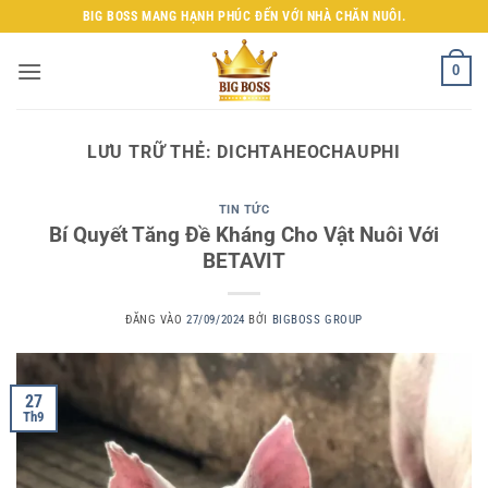
Bỏ
BIG BOSS MANG HẠNH PHÚC ĐẾN VỚI NHÀ CHĂN NUÔI.
qua
nội
0
dung
LƯU TRỮ THẺ:
DICHTAHEOCHAUPHI
TIN TỨC
Bí Quyết Tăng Đề Kháng Cho Vật Nuôi Với
BETAVIT
ĐĂNG VÀO
27/09/2024
BỞI
BIGBOSS GROUP
27
Th9