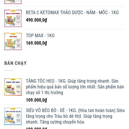
BETA C KETOMAX THẢO DƯỢC - NẤM - MỐC - 1KG
490.000,0
₫
TOP MAX - 1KG
169.000,0
₫
BÁN CHẠY
TĂNG TỐC HEO - 1KG. Giúp tăng trọng nhanh. Sản
phẩm hiệu quả bán số lượng lớn nhất. Sản phẩm bán
chạy số 1 thị trường
109.000,0
₫
SIÊU VỖ BÉO BÒ - DÊ - 1KG. (Hòa tan hoàn toàn) Siêu
tăng trọng cho Trâu bò dê thịt. Giúp tăng trọng
nhanh. Tăng cường chuyển hóa