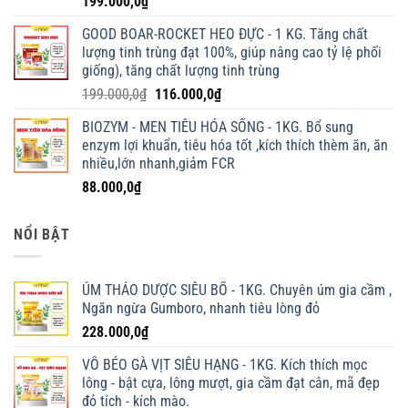
199.000,0
₫
GOOD BOAR-ROCKET HEO ĐỰC - 1 KG. Tăng chất
lượng tinh trùng đạt 100%, giúp nâng cao tỷ lệ phối
giống), tăng chất lượng tinh trùng
Giá
Giá
199.000,0
₫
116.000,0
₫
gốc
hiện
BIOZYM - MEN TIÊU HÓA SỐNG - 1KG. Bổ sung
là:
tại
enzym lợi khuẩn, tiêu hóa tốt ,kích thích thèm ăn, ăn
199.000,0₫.
là:
nhiều,lớn nhanh,giảm FCR
116.000,0₫.
88.000,0
₫
NỔI BẬT
ÚM THẢO DƯỢC SIÊU BỔ - 1KG. Chuyên úm gia cầm ,
Ngăn ngừa Gumboro, nhanh tiêu lòng đỏ
228.000,0
₫
VỖ BÉO GÀ VỊT SIÊU HẠNG - 1KG. Kích thích mọc
lông - bật cựa, lông mượt, gia cầm đạt cân, mã đẹp
đỏ tích - kích mào.