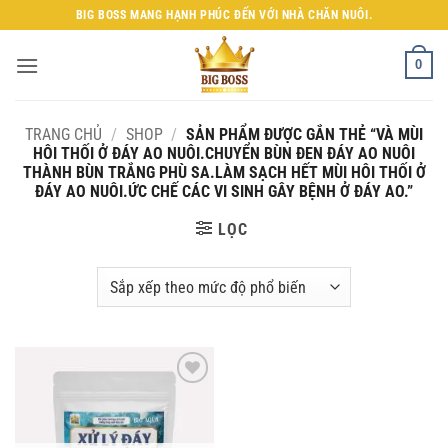
Bỏ
BIG BOSS MANG HẠNH PHÚC ĐẾN VỚI NHÀ CHĂN NUÔI.
qua
nội
0
dung
TRANG CHỦ
/
SHOP
/
SẢN PHẨM ĐƯỢC GẮN THẺ “VÀ MÙI
HÔI THỐI Ở ĐÁY AO NUÔI.CHUYỂN BÙN ĐEN ĐÁY AO NUÔI
THÀNH BÙN TRẮNG PHÙ SA.LÀM SẠCH HẾT MÙI HÔI THỐI Ở
ĐÁY AO NUÔI.ỨC CHẾ CÁC VI SINH GÂY BỆNH Ở ĐÁY AO.”
LỌC
Add to
wishlist