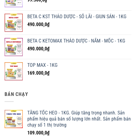
BETA C KST THẢO DƯỢC - SỔ LÃI - GIUN SÁN - 1KG
490.000,0
₫
BETA C KETOMAX THẢO DƯỢC - NẤM - MỐC - 1KG
490.000,0
₫
TOP MAX - 1KG
169.000,0
₫
BÁN CHẠY
TĂNG TỐC HEO - 1KG. Giúp tăng trọng nhanh. Sản
phẩm hiệu quả bán số lượng lớn nhất. Sản phẩm bán
chạy số 1 thị trường
109.000,0
₫