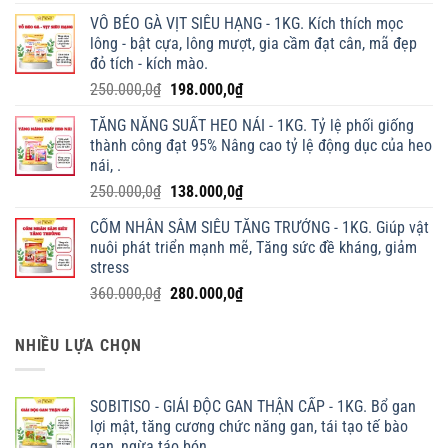
VỖ BÉO GÀ VỊT SIÊU HẠNG - 1KG. Kích thích mọc
lông - bật cựa, lông mượt, gia cầm đạt cân, mã đẹp
đỏ tích - kích mào.
Giá
Giá
250.000,0
₫
198.000,0
₫
gốc
hiện
TĂNG NĂNG SUẤT HEO NÁI - 1KG. Tỷ lệ phối giống
là:
tại
thành công đạt 95% Nâng cao tỷ lệ động dục của heo
250.000,0₫.
là:
nái, .
198.000,0₫.
Giá
Giá
250.000,0
₫
138.000,0
₫
gốc
hiện
CỐM NHÂN SÂM SIÊU TĂNG TRƯỞNG - 1KG. Giúp vật
là:
tại
nuôi phát triển mạnh mẽ, Tăng sức đề kháng, giảm
250.000,0₫.
là:
stress
138.000,0₫.
Giá
Giá
360.000,0
₫
280.000,0
₫
gốc
hiện
là:
tại
NHIỀU LỰA CHỌN
360.000,0₫.
là:
280.000,0₫.
SOBITISO - GIẢI ĐỘC GAN THẬN CẤP - 1KG. Bổ gan
lợi mật, tăng cương chức năng gan, tái tạo tế bào
gan, ngừa táo bón .