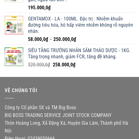
195.000,0
₫
GENTAMOX - LA - 100ML. Đặc trị : Nhiễm khuẩn
đường tiêu hóa, hô hấp viêm nhiễm không rõ nguyên
nhân.
Khoảng
58.000,0
₫
–
250.000,0
₫
giá:
SIÊU TĂNG TRƯỞNG NHÂN SÂM THẢO DƯỢC - 1KG.
từ
Tăng trọng nhanh, giảm FCR, tăng đề kháng.
58.000,0₫
Giá
Giá
320.000,0
₫
258.000,0
₫
đến
gốc
hiện
250.000,0₫
là:
tại
320.000,0₫.
là:
VỀ CHÚNG TÔI
258.000,0₫.
Công ty Cổ phần SX và TM Big Boss
BIG BOSS TRADING SERVICE JOINT STOCK COMPANY
Thôn Hoàng Long, Xã Đặng Xá, Huyện Gia Lâm, Thành phố Hà
Nội
Điện thoại: 02439050666