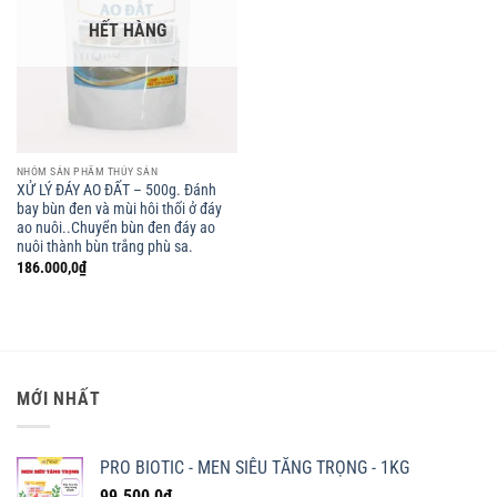
HẾT HÀNG
NHÓM SẢN PHẨM THỦY SẢN
XỬ LÝ ĐÁY AO ĐẤT – 500g. Đánh
bay bùn đen và mùi hôi thối ở đáy
ao nuôi..Chuyển bùn đen đáy ao
nuôi thành bùn trắng phù sa.
186.000,0
₫
MỚI NHẤT
PRO BIOTIC - MEN SIÊU TĂNG TRỌNG - 1KG
99.500,0
₫