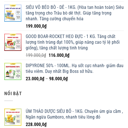
SIÊU VỖ BÉO BÒ - DÊ - 1KG. (Hòa tan hoàn toàn) Siêu
tăng trọng cho Trâu bò dê thịt. Giúp tăng trọng
nhanh. Tăng cường chuyển hóa
199.000,0
₫
GOOD BOAR-ROCKET HEO ĐỰC - 1 KG. Tăng chất
lượng tinh trùng đạt 100%, giúp nâng cao tỷ lệ phối
giống), tăng chất lượng tinh trùng
Giá
Giá
199.000,0
₫
116.000,0
₫
gốc
hiện
DIPYRONE 50% - 100ML. Hạ sốt cực nhanh- giảm đau
là:
tại
tiêu viêm. Duy nhất Big Boss sở hữu.
199.000,0₫.
là:
Khoảng
23.000,0
₫
–
98.000,0
₫
116.000,0₫.
giá:
từ
NỔI BẬT
23.000,0₫
đến
98.000,0₫
ÚM THẢO DƯỢC SIÊU BỔ - 1KG. Chuyên úm gia cầm ,
Ngăn ngừa Gumboro, nhanh tiêu lòng đỏ
228.000,0
₫