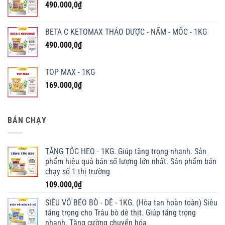
490.000,0
₫
BETA C KETOMAX THẢO DƯỢC - NẤM - MỐC - 1KG
490.000,0
₫
TOP MAX - 1KG
169.000,0
₫
BÁN CHẠY
TĂNG TỐC HEO - 1KG. Giúp tăng trọng nhanh. Sản
phẩm hiệu quả bán số lượng lớn nhất. Sản phẩm bán
chạy số 1 thị trường
109.000,0
₫
SIÊU VỖ BÉO BÒ - DÊ - 1KG. (Hòa tan hoàn toàn) Siêu
tăng trọng cho Trâu bò dê thịt. Giúp tăng trọng
nhanh. Tăng cường chuyển hóa