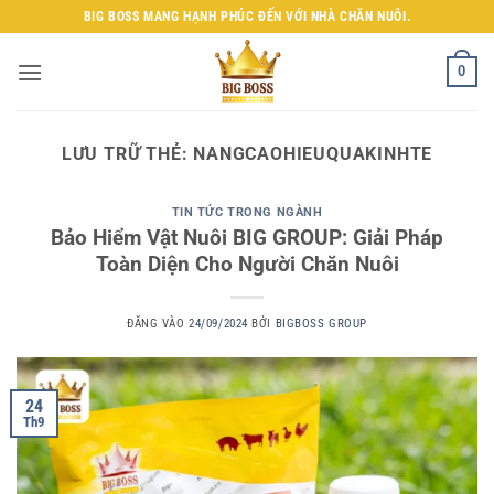
Bỏ
BIG BOSS MANG HẠNH PHÚC ĐẾN VỚI NHÀ CHĂN NUÔI.
qua
nội
0
dung
LƯU TRỮ THẺ:
NANGCAOHIEUQUAKINHTE
TIN TỨC TRONG NGÀNH
Bảo Hiểm Vật Nuôi BIG GROUP: Giải Pháp
Toàn Diện Cho Người Chăn Nuôi
ĐĂNG VÀO
24/09/2024
BỞI
BIGBOSS GROUP
24
Th9