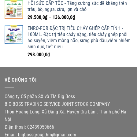
HỒI SỨC CẤP TỐC - Tăng cường sức đề kháng trên
trâu, bò, ngựa, cừu, lợn và chó
Khoảng
29.500,0
₫
–
136.000,0
₫
giá:
ENRO-FOR ĐẶC TRỊ TIÊU CHẢY GHÉP CẤP TÍNH -
từ
100ML. Đặc trị tiêu chảy nặng, tiêu chảy ghép phổi
29.500,0₫
ho suyễn, viêm màng não, sưng phù đầu,viêm nhiễm
đến
sinh dục, tiết niệu.
136.000,0₫
298.000,0
₫
VỀ CHÚNG TÔI
Công ty Cổ phần SX và TM Big Boss
BIG BOSS TRADING SERVICE JOINT STOCK COMPANY
Thôn Hoàng Long, Xã Đặng Xá, Huyện Gia Lâm, Thành phố Hà
Nội
Điện thoại: 02439050666
Email:
bigbossgroup.hm@gmail.com