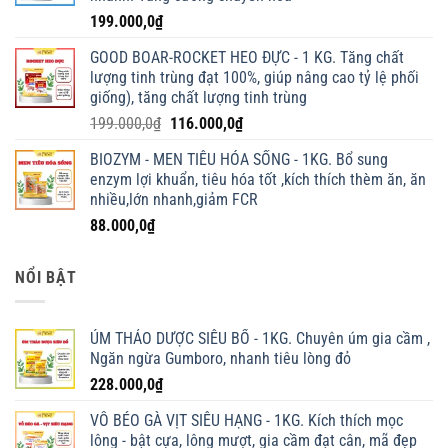
199.000,0
₫
GOOD BOAR-ROCKET HEO ĐỰC - 1 KG. Tăng chất
lượng tinh trùng đạt 100%, giúp nâng cao tỷ lệ phối
giống), tăng chất lượng tinh trùng
Giá
Giá
199.000,0
₫
116.000,0
₫
gốc
hiện
BIOZYM - MEN TIÊU HÓA SỐNG - 1KG. Bổ sung
là:
tại
enzym lợi khuẩn, tiêu hóa tốt ,kích thích thèm ăn, ăn
199.000,0₫.
là:
nhiều,lớn nhanh,giảm FCR
116.000,0₫.
88.000,0
₫
NỔI BẬT
ÚM THẢO DƯỢC SIÊU BỔ - 1KG. Chuyên úm gia cầm ,
Ngăn ngừa Gumboro, nhanh tiêu lòng đỏ
228.000,0
₫
VỖ BÉO GÀ VỊT SIÊU HẠNG - 1KG. Kích thích mọc
lông - bật cựa, lông mượt, gia cầm đạt cân, mã đẹp