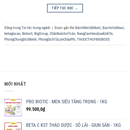
TIẾP TỤC ĐỌC
→
Đăng trong
Tin tức trong ngành
|
Được gắn thẻ
BảoHiểmVậtNuôi
,
BaoVeVatNuoi
,
betaglucan
,
Betavit
,
BigGroup
,
ChănNuôiAnToàn
,
NangCaoHieuQuaKinhTe
,
PhongChongDichBenh
,
PhongDichTảLợnChâuPhi
,
THUOCTHUYBIGBOSS
MỚI NHẤT
PRO BIOTIC - MEN SIÊU TĂNG TRỌNG - 1KG
99.500,0
₫
BETA C KST THẢO DƯỢC - SỔ LÃI - GIUN SÁN - 1KG