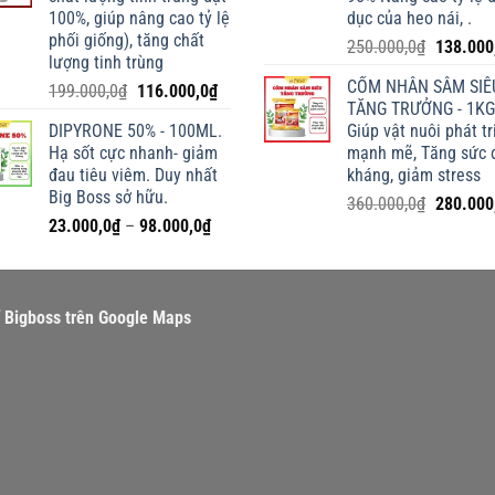
100%, giúp nâng cao tỷ lệ
dục của heo nái, .
phối giống), tăng chất
Giá
250.000,0
₫
138.000
lượng tinh trùng
gốc
CỐM NHÂN SÂM SIÊ
Giá
Giá
199.000,0
₫
116.000,0
₫
là:
TĂNG TRƯỞNG - 1KG
gốc
hiện
250.000,
DIPYRONE 50% - 100ML.
Giúp vật nuôi phát tr
là:
tại
Hạ sốt cực nhanh- giảm
mạnh mẽ, Tăng sức 
199.000,0₫.
là:
đau tiêu viêm. Duy nhất
kháng, giảm stress
116.000,0₫.
Big Boss sở hữu.
Giá
360.000,0
₫
280.000
Khoảng
23.000,0
₫
–
98.000,0
₫
gốc
giá:
là:
từ
360.000,
23.000,0₫
rí Bigboss trên Google Maps
đến
98.000,0₫