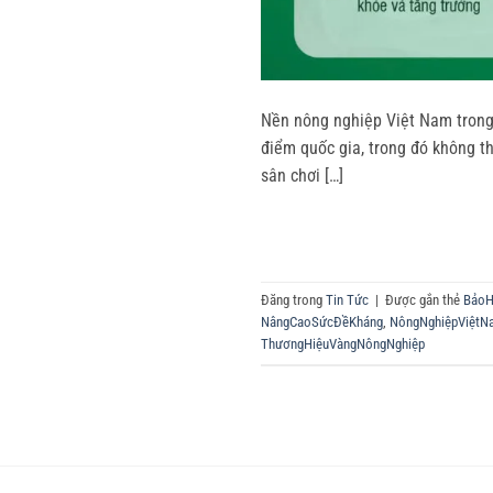
Nền nông nghiệp Việt Nam trong 
điểm quốc gia, trong đó không 
sân chơi […]
Đăng trong
Tin Tức
|
Được gắn thẻ
BảoH
NângCaoSứcĐềKháng
,
NôngNghiệpViệtN
ThươngHiệuVàngNôngNghiệp