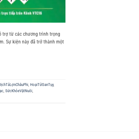
trợ từ các chương trình trọng
m. Sự kiện này đã trở thành một
DịchTảLợnChâuPhi
,
HoạiTửGanTụy
,
ạc
,
SứcKhỏeVậtNuôi
,