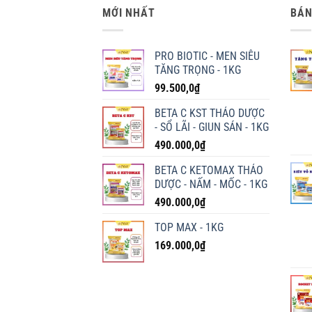
MỚI NHẤT
BÁN
PRO BIOTIC - MEN SIÊU
TĂNG TRỌNG - 1KG
99.500,0
₫
BETA C KST THẢO DƯỢC
- SỔ LÃI - GIUN SÁN - 1KG
490.000,0
₫
BETA C KETOMAX THẢO
DƯỢC - NẤM - MỐC - 1KG
490.000,0
₫
TOP MAX - 1KG
169.000,0
₫