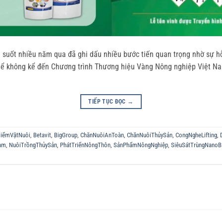
suốt nhiều năm qua đã ghi dấu nhiều bước tiến quan trọng nhờ sự hỗ 
thể không kể đến Chương trình Thương hiệu Vàng Nông nghiệp Việt Na
TIẾP TỤC ĐỌC
→
iểmVậtNuôi
,
Betavit
,
BigGroup
,
ChănNuôiAnToàn
,
ChănNuôiThủySản
,
CongNgheLifting
,
am
,
NuôiTrồngThủySản
,
PhátTriểnNôngThôn
,
SảnPhẩmNôngNghiệp
,
SiêuSátTrùngNanoB