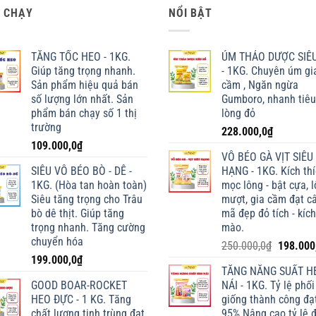
 CHẠY
NỔI BẬT
TĂNG TỐC HEO - 1KG.
ÚM THẢO DƯỢC SIÊ
Giúp tăng trọng nhanh.
- 1KG. Chuyên úm gi
Sản phẩm hiệu quả bán
cầm , Ngăn ngừa
số lượng lớn nhất. Sản
Gumboro, nhanh tiêu
phẩm bán chạy số 1 thị
lòng đỏ
trường
228.000,0
₫
109.000,0
₫
VỖ BÉO GÀ VỊT SIÊU
SIÊU VỖ BÉO BÒ - DÊ -
HẠNG - 1KG. Kích th
1KG. (Hòa tan hoàn toàn)
mọc lông - bật cựa, 
Siêu tăng trọng cho Trâu
mượt, gia cầm đạt câ
bò dê thịt. Giúp tăng
mã đẹp đỏ tích - kích
trọng nhanh. Tăng cường
mào.
chuyển hóa
Giá
250.000,0
₫
198.000
199.000,0
₫
gốc
TĂNG NĂNG SUẤT H
là:
GOOD BOAR-ROCKET
NÁI - 1KG. Tỷ lệ phối
250.000,
HEO ĐỰC - 1 KG. Tăng
giống thành công đạ
chất lượng tinh trùng đạt
95% Nâng cao tỷ lệ 