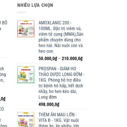
NHIỀU LỰA CHỌN
U BỔ
AMOXLANIC 200 -
a
100ML. Đặc trị viêm vú,
viêm tử cung (MMA),Sản
phẩm chuyên dùng cho
heo nái. Nái nuôi con và
heo con.
Khoảng
50.000,0
₫
–
210.000,0
₫
giá:
ích
PROSPAN - GIẢM HO
từ
lông
THẢO DƯỢC LONG ĐỜM -
50.000,0₫
n,
1KG. Phòng hỗ trợ điều
đến
trị bệnh hô hấp, hết dịch
210.000,0₫
nhầy, ho hen kéo dài,
Long đờm
Giá
,0
₫
hiện
498.000,0
₫
EO
tại
THÈM ĂN MAU LỚN -
0₫.
là:
t
VITA B - 1KG. Vật nuôi
198.000,0₫.
động
thèm ăn, ăn nhiều, lớn