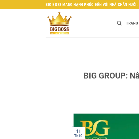
Bỏ
BIG BOSS MANG HẠNH PHÚC ĐẾN VỚI NHÀ CHĂN NUÔI.
qua
nội
TRANG
dung
BIG GROUP: Nâ
11
Th10