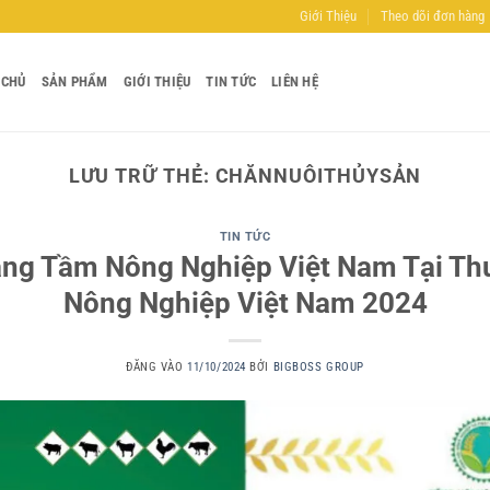
Giới Thiệu
Theo dõi đơn hàng
 CHỦ
SẢN PHẨM
GIỚI THIỆU
TIN TỨC
LIÊN HỆ
LƯU TRỮ THẺ:
CHĂNNUÔITHỦYSẢN
TIN TỨC
ng Tầm Nông Nghiệp Việt Nam Tại Th
Nông Nghiệp Việt Nam 2024
ĐĂNG VÀO
11/10/2024
BỞI
BIGBOSS GROUP