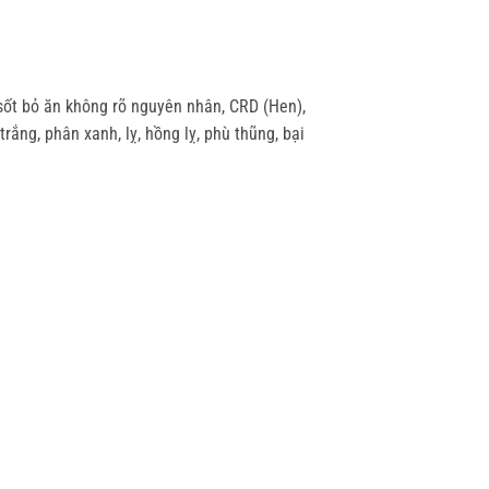
 sốt bỏ ăn không rõ nguyên nhân, CRD (Hen),
ắng, phân xanh, lỵ, hồng lỵ, phù thũng, bại