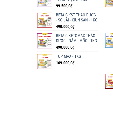
99.500,0
₫
BETA C KST THẢO DƯỢC
- SỔ LÃI - GIUN SÁN - 1KG
490.000,0
₫
BETA C KETOMAX THẢO
DƯỢC - NẤM - MỐC - 1KG
490.000,0
₫
TOP MAX - 1KG
169.000,0
₫