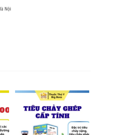
Hà Nội
 to
Add to
list
wishlist