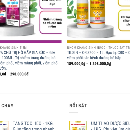
KHÁNG SINH TIÊM
NHÓM KHÁNG SINH NƯỚC - THUỐC SÁT T
0% CHỦ TRỊ HÔ HẤP GIA SÚC – GIA
TILSIN – OR S200 – 1L. Đặc trị: CRD – 
 100ML. Trị nhiễm trùng đường hô
viêm phổi các bệnh đường hô hấp
iêm phổi, viêm màng phổi, viêm phổi
Khoảng
189.000,0
₫
–
1.398.000,0
₫
giá:
sườn.
từ
Khoảng
0,0
₫
–
298.000,0
₫
189.000,0₫
giá:
đến
từ
1.398.000,
68.000,0₫
đến
298.000,0₫
 CHẠY
NỔI BẬT
TĂNG TỐC HEO - 1KG.
ÚM THẢO DƯỢC SIÊ
Giúp tăng trọng nhanh.
- 1KG. Chuyên úm gi