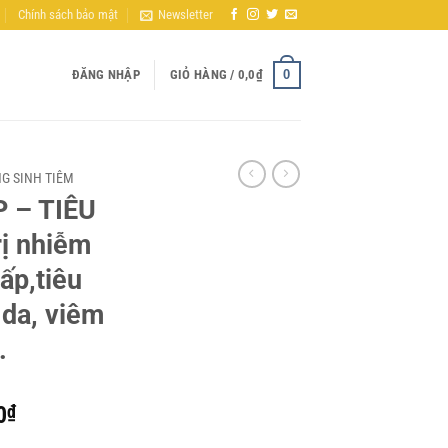
Chính sách bảo mật
Newsletter
0
ĐĂNG NHẬP
GIỎ HÀNG /
0,0
₫
G SINH TIÊM
 – TIÊU
ị nhiễm
ấp,tiêu
 da, viêm
.
Khoảng
0
₫
giá: