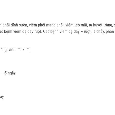
êm phổi dính sườn, viêm phổi màng phổi, viêm teo mũi, tụ huyết trùng,
 bệnh viêm dạ dày ruột. Các bệnh viêm dạ dày – ruột, ỉa chảy, phân tr
 mòng, viêm đa khớp
3 – 5 ngày
gày