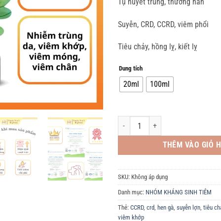
Tụ huyết trùng, thương hàn
Suyễn, CRD, CCRD, viêm phổi
Tiêu chảy, hồng lỵ, kiết lỵ
Dung tích
20ml
100ml
CHỦ TRỊ: HÔ HẤP - TIÊU HÓA - 100ML.
THÊM VÀO GIỎ 
SKU:
Không áp dụng
Danh mục:
NHÓM KHÁNG SINH TIÊM
Thẻ:
CCRD
,
crd
,
hen gà
,
suyễn lợn
,
tiêu c
viêm khớp