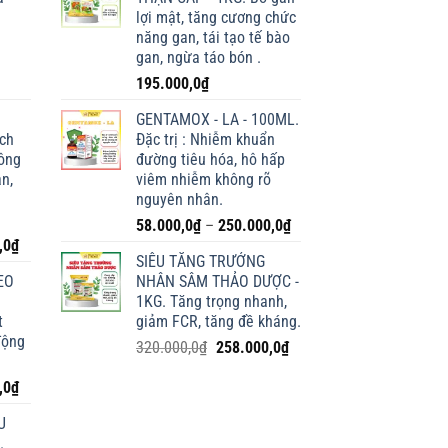
lợi mật, tăng cương chức
năng gan, tái tạo tế bào
gan, ngừa táo bón .
195.000,0
₫
GENTAMOX - LA - 100ML.
ích
Đặc trị : Nhiễm khuẩn
lông
đường tiêu hóa, hô hấp
n,
viêm nhiễm không rõ
nguyên nhân.
Khoảng
58.000,0
₫
–
250.000,0
₫
Giá
,0
₫
giá:
SIÊU TĂNG TRƯỞNG
hiện
từ
EO
NHÂN SÂM THẢO DƯỢC -
tại
58.000,0₫
1KG. Tăng trọng nhanh,
0₫.
là:
đến
t
giảm FCR, tăng đề kháng.
198.000,0₫.
250.000,0₫
động
Giá
Giá
320.000,0
₫
258.000,0
₫
gốc
hiện
Giá
,0
₫
là:
tại
hiện
320.000,0₫.
là:
U
tại
258.000,0₫.
.