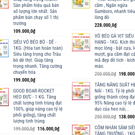
Sản phẩm hiệu quả bán
cầm , Ngăn ngừa
số lượng lớn nhất. Sản
Gumboro, nhanh tiêu
phẩm bán chạy số 1 thị
lòng đỏ
trường
228.000,0
₫
109.000,0
₫
VỖ BÉO GÀ VỊT SIÊU
SIÊU VỖ BÉO BÒ - DÊ -
HẠNG - 1KG. Kích th
1KG. (Hòa tan hoàn toàn)
mọc lông - bật cựa, 
Siêu tăng trọng cho Trâu
mượt, gia cầm đạt câ
bò dê thịt. Giúp tăng
mã đẹp đỏ tích - kích
trọng nhanh. Tăng cường
mào.
chuyển hóa
Giá
250.000,0
₫
198.000
199.000,0
₫
gốc
TĂNG NĂNG SUẤT H
là:
GOOD BOAR-ROCKET
NÁI - 1KG. Tỷ lệ phối
250.000,
HEO ĐỰC - 1 KG. Tăng
giống thành công đạ
chất lượng tinh trùng đạt
95% Nâng cao tỷ lệ 
100%, giúp nâng cao tỷ lệ
dục của heo nái, .
phối giống), tăng chất
Giá
250.000,0
₫
138.000
lượng tinh trùng
gốc
CỐM NHÂN SÂM SIÊ
Giá
Giá
199.000,0
₫
116.000,0
₫
là:
TĂNG TRƯỞNG - 1KG
gốc
hiện