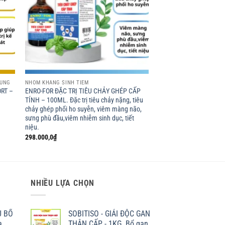
RÙNG
NHÓM KHÁNG SINH TIÊM
ORT –
ENRO-FOR ĐẶC TRỊ TIÊU CHẢY GHÉP CẤP
TÍNH – 100ML. Đặc trị tiêu chảy nặng, tiêu
chảy ghép phổi ho suyễn, viêm màng não,
sưng phù đầu,viêm nhiễm sinh dục, tiết
niệu.
298.000,0
₫
0₫
NHIỀU LỰA CHỌN
U BỔ
SOBITISO - GIẢI ĐỘC GAN
a
THẬN CẤP - 1KG. Bổ gan