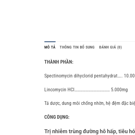
MÔ TẢ
THÔNG TIN BỔ SUNG
ĐÁNH GIÁ (0)
THÀNH PHẦN:
Spectinomycin dihyclorid pentahydrat….. 10.0
Lincomycin HCl………………………………… 5.000mg
Tá dược, dung môi chống nhờn, hệ đệm đặc biệ
CÔNG DỤNG:
Trị nhiễm trùng đường hô hấp, tiêu hó