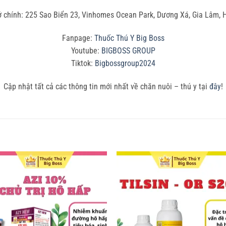
ở chính: 225 Sao Biển 23, Vinhomes Ocean Park, Dương Xá, Gia Lâm, 
Fanpage:
Thuốc Thú Y Big Boss
Youtube:
BIGBOSS GROUP
Tiktok:
Bigbossgroup2024
Cập nhật tất cả các thông tin mới nhất về chăn nuôi – thú y tại
đây
!
Add to
Add
wishlist
wish