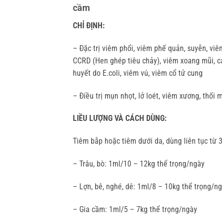
cầm
CHỈ ĐỊNH:
– Đặc trị viêm phổi, viêm phế quản, suyễn, vi
CCRD (Hen ghép tiêu chảy), viêm xoang mũi, các
huyết do E.coli, viêm vú, viêm cổ tử cung
– Điều trị mụn nhọt, lở loét, viêm xương, thối
LIỀU LƯỢNG VÀ CÁCH DÙNG:
Tiêm bắp hoặc tiêm dưới da, dùng liên tục từ 
– Trâu, bò: 1ml/10 – 12kg thể trọng/ngày
– Lợn, bê, nghé, dê: 1ml/8 – 10kg thể trọng/n
– Gia cầm: 1ml/5 – 7kg thể trọng/ngày