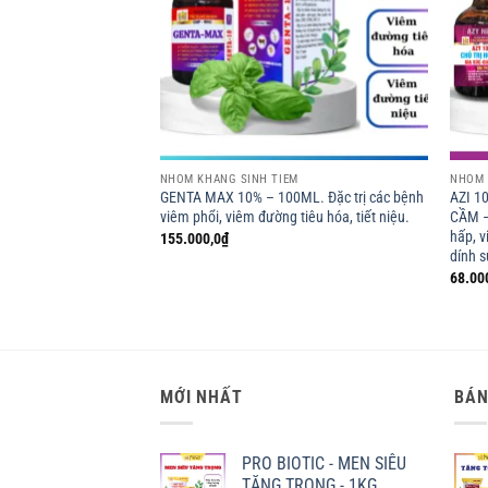
ÊM
NHÓM KHÁNG SINH TIÊM
NHÓM 
Y – 100ML. Trị nhiễm
GENTA MAX 10% – 100ML. Đặc trị các bệnh
AZI 1
 hô hấp, niệu sinh dục,
viêm phổi, viêm đường tiêu hóa, tiết niệu.
CẦM –
hiễm trùng da.
hấp, v
155.000,0
₫
dính 
Khoảng
₫
giá:
68.00
từ
25.800,0₫
đến
98.500,0₫
MỚI NHẤT
BÁN
PRO BIOTIC - MEN SIÊU
TĂNG TRỌNG - 1KG