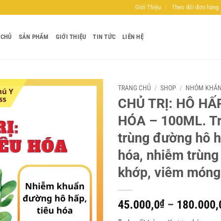
Giới Thiệu
Theo dõi đơn hàng
 CHỦ
SẢN PHẨM
GIỚI THIỆU
TIN TỨC
LIÊN HỆ
TRANG CHỦ
/
SHOP
/
NHÓM KHÁN
CHỦ TRỊ: HÔ HẤP
Add to
HÓA – 100ML. Tr
wishlist
trùng đường hô h
hóa, nhiễm trùng
khớp, viêm móng
45.000,0
₫
–
180.000,