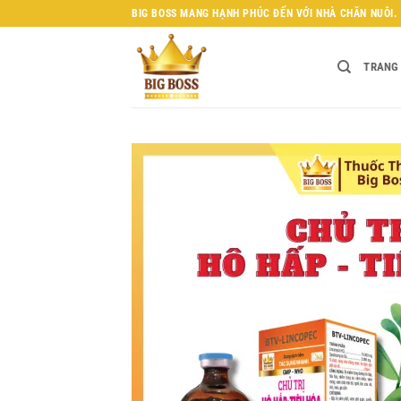
Bỏ
BIG BOSS MANG HẠNH PHÚC ĐẾN VỚI NHÀ CHĂN NUÔI.
qua
nội
TRANG
dung