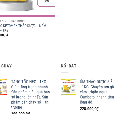
G SINH THẢO DƯỢC
 C KETOMAX THẢO DƯỢC – NẤM –
– 1KG
00,0
₫
 CHẠY
NỔI BẬT
TĂNG TỐC HEO - 1KG.
ÚM THẢO DƯỢC SIÊ
Giúp tăng trọng nhanh.
- 1KG. Chuyên úm gi
Sản phẩm hiệu quả bán
cầm , Ngăn ngừa
số lượng lớn nhất. Sản
Gumboro, nhanh tiêu
phẩm bán chạy số 1 thị
lòng đỏ
trường
228.000,0
₫
109.000,0
₫