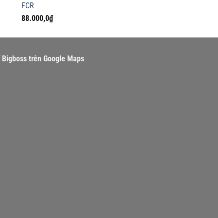
FCR
là:
88.000,0
₫
360.000,
rí Bigboss trên Google Maps