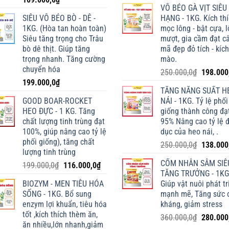
VỖ BÉO GÀ VỊT SIÊU
SIÊU VỖ BÉO BÒ - DÊ -
HẠNG - 1KG. Kích th
1KG. (Hòa tan hoàn toàn)
mọc lông - bật cựa, 
Siêu tăng trọng cho Trâu
mượt, gia cầm đạt câ
bò dê thịt. Giúp tăng
mã đẹp đỏ tích - kích
trọng nhanh. Tăng cường
mào.
chuyển hóa
Giá
250.000,0
₫
198.000
199.000,0
₫
gốc
TĂNG NĂNG SUẤT H
là:
GOOD BOAR-ROCKET
NÁI - 1KG. Tỷ lệ phối
250.000,
HEO ĐỰC - 1 KG. Tăng
giống thành công đạ
chất lượng tinh trùng đạt
95% Nâng cao tỷ lệ 
100%, giúp nâng cao tỷ lệ
dục của heo nái, .
phối giống), tăng chất
Giá
250.000,0
₫
138.000
lượng tinh trùng
gốc
CỐM NHÂN SÂM SIÊ
Giá
Giá
199.000,0
₫
116.000,0
₫
là:
TĂNG TRƯỞNG - 1KG
gốc
hiện
250.000,
BIOZYM - MEN TIÊU HÓA
Giúp vật nuôi phát tr
là:
tại
SỐNG - 1KG. Bổ sung
mạnh mẽ, Tăng sức 
199.000,0₫.
là:
enzym lợi khuẩn, tiêu hóa
kháng, giảm stress
116.000,0₫.
tốt ,kích thích thèm ăn,
Giá
360.000,0
₫
280.000
ăn nhiều,lớn nhanh,giảm
gốc