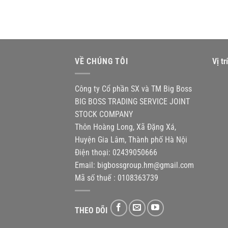
VỀ CHÚNG TÔI
Vị t
Công ty Cổ phần SX và TM Big Boss
BIG BOSS TRADING SERVICE JOINT
STOCK COMPANY
Thôn Hoàng Long, Xã Đặng Xá,
Huyện Gia Lâm, Thành phố Hà Nội
Điện thoại: 02439050666
Email:
bigbossgroup.hm@gmail.com
Mã số thuế : 0108363739
THEO DÕI