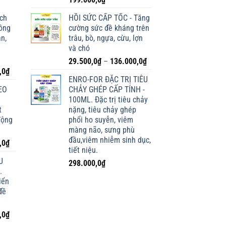
ích
HỒI SỨC CẤP TỐC - Tăng
lông
cường sức đề kháng trên
n,
trâu, bò, ngựa, cừu, lợn
và chó
Khoảng
29.500,0
₫
–
136.000,0
₫
Giá
,0
₫
giá:
ENRO-FOR ĐẶC TRỊ TIÊU
hiện
từ
EO
CHẢY GHÉP CẤP TÍNH -
tại
29.500,0₫
100ML. Đặc trị tiêu chảy
0₫.
là:
đến
t
nặng, tiêu chảy ghép
198.000,0₫.
136.000,0₫
động
phổi ho suyễn, viêm
màng não, sưng phù
đầu,viêm nhiễm sinh dục,
Giá
,0
₫
tiết niệu.
hiện
U
298.000,0
₫
tại
.
0₫.
là:
iển
138.000,0₫.
đề
Giá
,0
₫
hiện