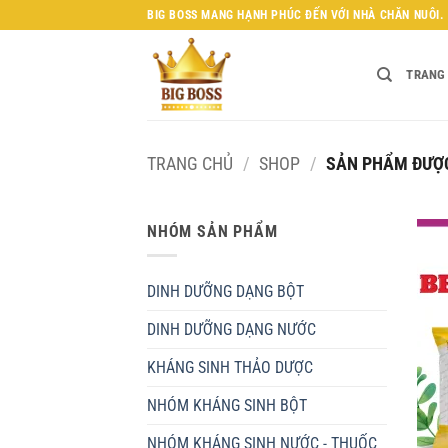
Bỏ
BIG BOSS MANG HẠNH PHÚC ĐẾN VỚI NHÀ CHĂN NUÔI.
qua
nội
TRANG
dung
TRANG CHỦ
/
SHOP
/
SẢN PHẨM ĐƯỢC 
NHÓM SẢN PHẨM
DINH DƯỠNG DẠNG BỘT
DINH DƯỠNG DẠNG NƯỚC
KHÁNG SINH THẢO DƯỢC
NHÓM KHÁNG SINH BỘT
NHÓM KHÁNG SINH NƯỚC - THUỐC