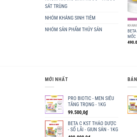
SÁT TRÙNG
NHÓM KHÁNG SINH TIÊM
KHÁN
NHÓM SẢN PHẨM THỦY SẢN
BETA
MỐC 
490.0
MỚI NHẤT
BÁN
PRO BIOTIC - MEN SIÊU
TĂNG TRỌNG - 1KG
99.500,0
₫
BETA C KST THẢO DƯỢC
- SỔ LÃI - GIUN SÁN - 1KG