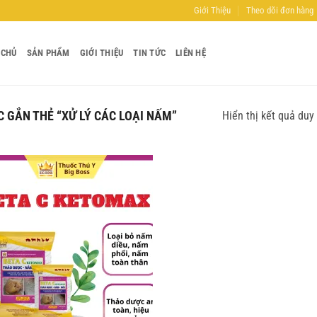
Giới Thiệu
Theo dõi đơn hàng
 CHỦ
SẢN PHẨM
GIỚI THIỆU
TIN TỨC
LIÊN HỆ
GẮN THẺ “XỬ LÝ CÁC LOẠI NẤM”
Hiển thị kết quả duy
Add to
wishlist