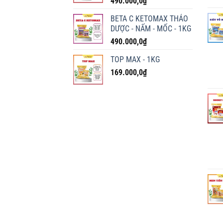
490.000,0
₫
BETA C KETOMAX THẢO
DƯỢC - NẤM - MỐC - 1KG
490.000,0
₫
TOP MAX - 1KG
169.000,0
₫