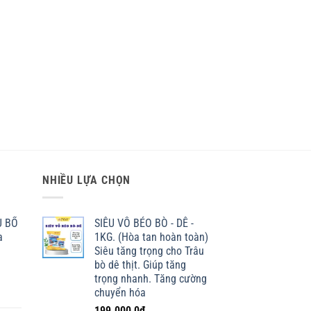
NHIỀU LỰA CHỌN
U BỔ
SIÊU VỖ BÉO BÒ - DÊ -
a
1KG. (Hòa tan hoàn toàn)
Siêu tăng trọng cho Trâu
bò dê thịt. Giúp tăng
trọng nhanh. Tăng cường
chuyển hóa
199.000,0
₫