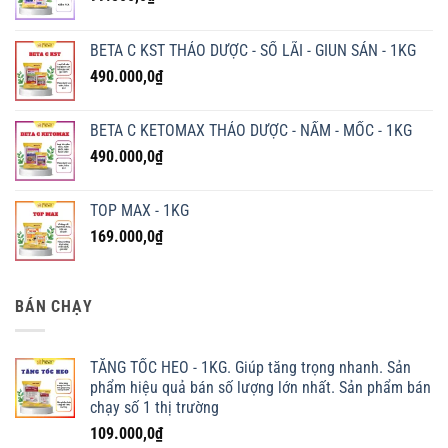
BETA C KST THẢO DƯỢC - SỔ LÃI - GIUN SÁN - 1KG
490.000,0
₫
BETA C KETOMAX THẢO DƯỢC - NẤM - MỐC - 1KG
490.000,0
₫
TOP MAX - 1KG
169.000,0
₫
BÁN CHẠY
TĂNG TỐC HEO - 1KG. Giúp tăng trọng nhanh. Sản
phẩm hiệu quả bán số lượng lớn nhất. Sản phẩm bán
chạy số 1 thị trường
109.000,0
₫