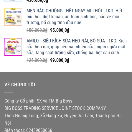
450.000,0
₫
MEN RẮC CHUỒNG - HẾT NGAY MÙI HÔI - 1KG. Hết
mùi hôi, diệt khuẩn, an toàn sinh học, bảo vệ môi
trường, bổ sung tinh dầu quế.
Giá
Giá
150.000,0
₫
95.000,0
₫
gốc
hiện
AMILO - SIÊU KÍCH SỮA HEO NÁI, BÒ SỮA - 1KG. Kích
là:
tại
sữa heo nái, giúp heo nái nhiều sữa, ngăn ngừa mất
150.000,0₫.
là:
sữa, tăng chất lượng sữa, chống bại liệt sau sinh.
95.000,0₫.
Giá
Giá
125.000,0
₫
99.000,0
₫
gốc
hiện
là:
tại
125.000,0₫.
là:
VỀ CHÚNG TÔI
99.000,0₫.
Công ty Cổ phần SX và TM Big Boss
BIG BOSS TRADING SERVICE JOINT STOCK COMPANY
Thôn Hoàng Long, Xã Đặng Xá, Huyện Gia Lâm, Thành phố Hà
Nội
Điện thoại: 02439050666