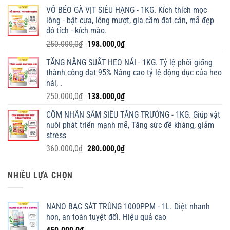
VỖ BÉO GÀ VỊT SIÊU HẠNG - 1KG. Kích thích mọc
lông - bật cựa, lông mượt, gia cầm đạt cân, mã đẹp
đỏ tích - kích mào.
Giá
Giá
250.000,0
₫
198.000,0
₫
gốc
hiện
TĂNG NĂNG SUẤT HEO NÁI - 1KG. Tỷ lệ phối giống
là:
tại
thành công đạt 95% Nâng cao tỷ lệ động dục của heo
250.000,0₫.
là:
nái, .
198.000,0₫.
Giá
Giá
250.000,0
₫
138.000,0
₫
gốc
hiện
CỐM NHÂN SÂM SIÊU TĂNG TRƯỞNG - 1KG. Giúp vật
là:
tại
nuôi phát triển mạnh mẽ, Tăng sức đề kháng, giảm
250.000,0₫.
là:
stress
138.000,0₫.
Giá
Giá
360.000,0
₫
280.000,0
₫
gốc
hiện
là:
tại
NHIỀU LỰA CHỌN
360.000,0₫.
là:
280.000,0₫.
NANO BẠC SÁT TRÙNG 1000PPM - 1L. Diệt nhanh
hơn, an toàn tuyệt đối. Hiệu quả cao