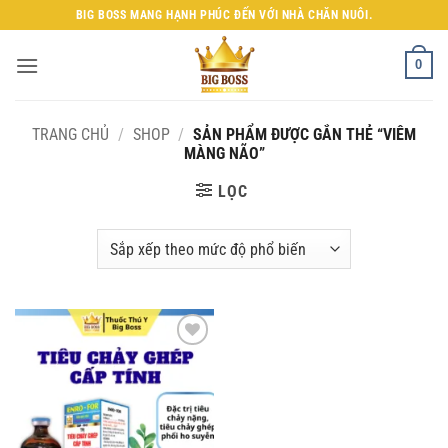
Bỏ
BIG BOSS MANG HẠNH PHÚC ĐẾN VỚI NHÀ CHĂN NUÔI.
qua
nội
0
dung
TRANG CHỦ
/
SHOP
/
SẢN PHẨM ĐƯỢC GẮN THẺ “VIÊM
MÀNG NÃO”
LỌC
Add to
wishlist