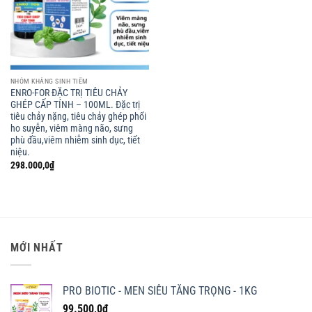
NHÓM KHÁNG SINH TIÊM
ENRO-FOR ĐẶC TRỊ TIÊU CHẢY
GHÉP CẤP TÍNH – 100ML. Đặc trị
tiêu chảy nặng, tiêu chảy ghép phổi
ho suyễn, viêm màng não, sưng
phù đầu,viêm nhiễm sinh dục, tiết
niệu.
298.000,0
₫
MỚI NHẤT
PRO BIOTIC - MEN SIÊU TĂNG TRỌNG - 1KG
99.500,0
₫