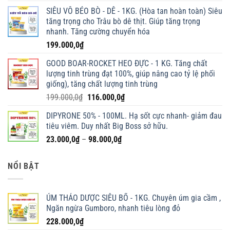
SIÊU VỖ BÉO BÒ - DÊ - 1KG. (Hòa tan hoàn toàn) Siêu
tăng trọng cho Trâu bò dê thịt. Giúp tăng trọng
nhanh. Tăng cường chuyển hóa
199.000,0
₫
GOOD BOAR-ROCKET HEO ĐỰC - 1 KG. Tăng chất
lượng tinh trùng đạt 100%, giúp nâng cao tỷ lệ phối
giống), tăng chất lượng tinh trùng
Giá
Giá
199.000,0
₫
116.000,0
₫
gốc
hiện
DIPYRONE 50% - 100ML. Hạ sốt cực nhanh- giảm đau
là:
tại
tiêu viêm. Duy nhất Big Boss sở hữu.
199.000,0₫.
là:
Khoảng
23.000,0
₫
–
98.000,0
₫
116.000,0₫.
giá:
từ
NỔI BẬT
23.000,0₫
đến
98.000,0₫
ÚM THẢO DƯỢC SIÊU BỔ - 1KG. Chuyên úm gia cầm ,
Ngăn ngừa Gumboro, nhanh tiêu lòng đỏ
228.000,0
₫