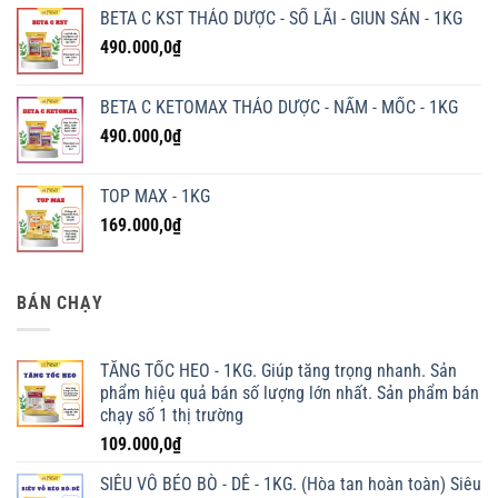
BETA C KST THẢO DƯỢC - SỔ LÃI - GIUN SÁN - 1KG
490.000,0
₫
BETA C KETOMAX THẢO DƯỢC - NẤM - MỐC - 1KG
490.000,0
₫
TOP MAX - 1KG
169.000,0
₫
BÁN CHẠY
TĂNG TỐC HEO - 1KG. Giúp tăng trọng nhanh. Sản
phẩm hiệu quả bán số lượng lớn nhất. Sản phẩm bán
chạy số 1 thị trường
109.000,0
₫
SIÊU VỖ BÉO BÒ - DÊ - 1KG. (Hòa tan hoàn toàn) Siêu