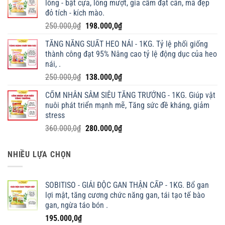
lông - bật cựa, lông mượt, gia cầm đạt cân, mã đẹp
đỏ tích - kích mào.
Giá
Giá
250.000,0
₫
198.000,0
₫
gốc
hiện
TĂNG NĂNG SUẤT HEO NÁI - 1KG. Tỷ lệ phối giống
là:
tại
thành công đạt 95% Nâng cao tỷ lệ động dục của heo
250.000,0₫.
là:
nái, .
198.000,0₫.
Giá
Giá
250.000,0
₫
138.000,0
₫
gốc
hiện
CỐM NHÂN SÂM SIÊU TĂNG TRƯỞNG - 1KG. Giúp vật
là:
tại
nuôi phát triển mạnh mẽ, Tăng sức đề kháng, giảm
250.000,0₫.
là:
stress
138.000,0₫.
Giá
Giá
360.000,0
₫
280.000,0
₫
gốc
hiện
là:
tại
NHIỀU LỰA CHỌN
360.000,0₫.
là:
280.000,0₫.
SOBITISO - GIẢI ĐỘC GAN THẬN CẤP - 1KG. Bổ gan
lợi mật, tăng cương chức năng gan, tái tạo tế bào
gan, ngừa táo bón .
195.000,0
₫