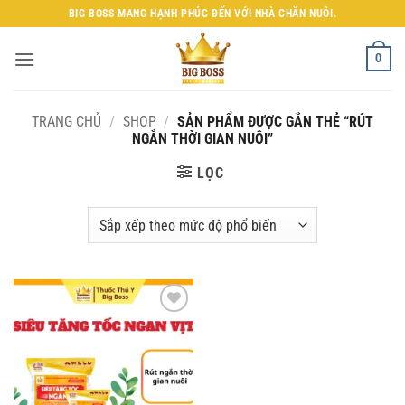
Bỏ
BIG BOSS MANG HẠNH PHÚC ĐẾN VỚI NHÀ CHĂN NUÔI.
qua
nội
0
dung
TRANG CHỦ
/
SHOP
/
SẢN PHẨM ĐƯỢC GẮN THẺ “RÚT
NGẮN THỜI GIAN NUÔI”
LỌC
Add to
wishlist