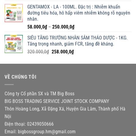
GENTAMOX - LA - 100ML. Đặc trị : Nhiễm khuẩn
đường tiêu hóa, hô hấp viêm nhiễm không rõ nguyên
nhân.
Khoảng
58.000,0
₫
–
250.000,0
₫
giá:
SIÊU TĂNG TRƯỞNG NHÂN SÂM THẢO DƯỢC - 1KG.
từ
Tăng trọng nhanh, giảm FCR, tăng đề kháng.
58.000,0₫
Giá
Giá
320.000,0
₫
258.000,0
₫
đến
gốc
hiện
250.000,0₫
là:
tại
320.000,0₫.
là:
VỀ CHÚNG TÔI
258.000,0₫.
Công ty Cổ phần SX và TM Big Boss
BIG BOSS TRADING SERVICE JOINT STOCK COMPANY
Thôn Hoàng Long, Xã Đặng Xá, Huyện Gia Lâm, Thành phố Hà
Nội
Điện thoại: 02439050666
Email:
bigbossgroup.hm@gmail.com