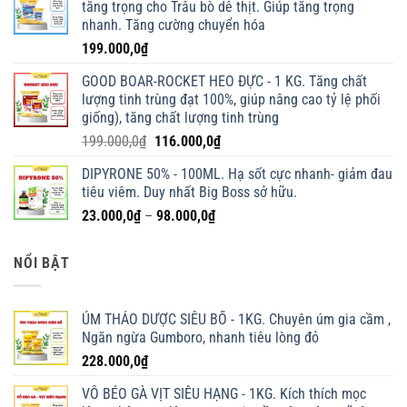
tăng trọng cho Trâu bò dê thịt. Giúp tăng trọng
nhanh. Tăng cường chuyển hóa
199.000,0
₫
GOOD BOAR-ROCKET HEO ĐỰC - 1 KG. Tăng chất
lượng tinh trùng đạt 100%, giúp nâng cao tỷ lệ phối
giống), tăng chất lượng tinh trùng
Giá
Giá
199.000,0
₫
116.000,0
₫
gốc
hiện
DIPYRONE 50% - 100ML. Hạ sốt cực nhanh- giảm đau
là:
tại
tiêu viêm. Duy nhất Big Boss sở hữu.
199.000,0₫.
là:
Khoảng
23.000,0
₫
–
98.000,0
₫
116.000,0₫.
giá:
từ
NỔI BẬT
23.000,0₫
đến
98.000,0₫
ÚM THẢO DƯỢC SIÊU BỔ - 1KG. Chuyên úm gia cầm ,
Ngăn ngừa Gumboro, nhanh tiêu lòng đỏ
228.000,0
₫
VỖ BÉO GÀ VỊT SIÊU HẠNG - 1KG. Kích thích mọc