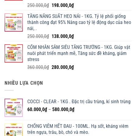
Giá
Giá
250.000,0
₫
198.000,0
₫
gốc
hiện
TĂNG NĂNG SUẤT HEO NÁI - 1KG. Tỷ lệ phối giống
là:
tại
thành công đạt 95% Nâng cao tỷ lệ động dục của heo
250.000,0₫.
là:
nái, .
198.000,0₫.
Giá
Giá
250.000,0
₫
138.000,0
₫
gốc
hiện
CỐM NHÂN SÂM SIÊU TĂNG TRƯỞNG - 1KG. Giúp vật
là:
tại
nuôi phát triển mạnh mẽ, Tăng sức đề kháng, giảm
250.000,0₫.
là:
stress
138.000,0₫.
Giá
Giá
360.000,0
₫
280.000,0
₫
gốc
hiện
là:
tại
NHIỀU LỰA CHỌN
360.000,0₫.
là:
280.000,0₫.
COCCI - CLEAR - 1KG . Đặc trị cầu trùng, kí sinh trùng
Khoảng
60.000,0
₫
–
580.000,0
₫
giá:
từ
CHỐNG VIÊM HẾT ĐAU - 100ML. Hạ sốt, kháng viêm
60.000,0₫
trên ngựa, trâu, bò, chó và mèo.
đến