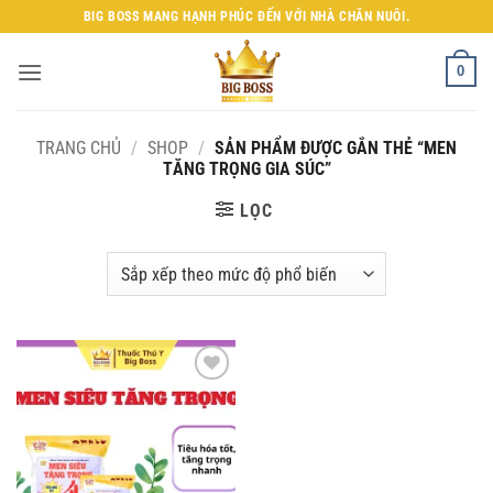
Bỏ
BIG BOSS MANG HẠNH PHÚC ĐẾN VỚI NHÀ CHĂN NUÔI.
qua
nội
0
dung
TRANG CHỦ
/
SHOP
/
SẢN PHẨM ĐƯỢC GẮN THẺ “MEN
TĂNG TRỌNG GIA SÚC”
LỌC
Add to
wishlist