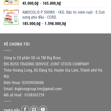
Khoảng
45.000,0
₫
–
165.000,0
₫
580.000,0₫
giá:
AMOCOLIS P 500WS - 1KG. Đặc trị viêm ruột - E.Coli
từ
sưng phù đầu - CCRD.
45.000,0₫
Khoảng
185.000,0
₫
–
1.598.000,0
₫
đến
giá:
165.000,0₫
từ
185.000,0₫
VỀ CHÚNG TÔI
đến
1.598.000,0₫
Công ty Cổ phần SX và TM Big Boss
BIG BOSS TRADING SERVICE JOINT STOCK COMPANY
Thôn Hoàng Long, Xã Đặng Xá, Huyện Gia Lâm, Thành phố Hà
Nội
Điện thoại: 02439050666
Email:
bigbossgroup.hm@gmail.com
Mã số thuế : 0108363739
THEO DÕI