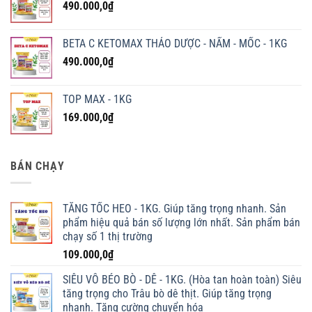
490.000,0
₫
BETA C KETOMAX THẢO DƯỢC - NẤM - MỐC - 1KG
490.000,0
₫
TOP MAX - 1KG
169.000,0
₫
BÁN CHẠY
TĂNG TỐC HEO - 1KG. Giúp tăng trọng nhanh. Sản
phẩm hiệu quả bán số lượng lớn nhất. Sản phẩm bán
chạy số 1 thị trường
109.000,0
₫
SIÊU VỖ BÉO BÒ - DÊ - 1KG. (Hòa tan hoàn toàn) Siêu
tăng trọng cho Trâu bò dê thịt. Giúp tăng trọng
nhanh. Tăng cường chuyển hóa