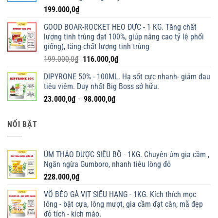
199.000,0
₫
GOOD BOAR-ROCKET HEO ĐỰC - 1 KG. Tăng chất
lượng tinh trùng đạt 100%, giúp nâng cao tỷ lệ phối
giống), tăng chất lượng tinh trùng
Giá
Giá
199.000,0
₫
116.000,0
₫
gốc
hiện
DIPYRONE 50% - 100ML. Hạ sốt cực nhanh- giảm đau
là:
tại
tiêu viêm. Duy nhất Big Boss sở hữu.
199.000,0₫.
là:
Khoảng
23.000,0
₫
–
98.000,0
₫
116.000,0₫.
giá:
từ
NỔI BẬT
23.000,0₫
đến
98.000,0₫
ÚM THẢO DƯỢC SIÊU BỔ - 1KG. Chuyên úm gia cầm ,
Ngăn ngừa Gumboro, nhanh tiêu lòng đỏ
228.000,0
₫
VỖ BÉO GÀ VỊT SIÊU HẠNG - 1KG. Kích thích mọc
lông - bật cựa, lông mượt, gia cầm đạt cân, mã đẹp
đỏ tích - kích mào.