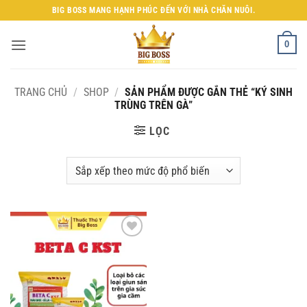
Bỏ
BIG BOSS MANG HẠNH PHÚC ĐẾN VỚI NHÀ CHĂN NUÔI.
qua
nội
0
dung
TRANG CHỦ
/
SHOP
/
SẢN PHẨM ĐƯỢC GẮN THẺ “KÝ SINH
TRÙNG TRÊN GÀ”
LỌC
Add to
wishlist