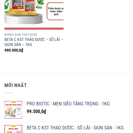
KHÁNG SINH THẢO DƯỢC
BETA C KST THẢO DƯỢC – SỔ LÃI –
GIUN SÁN – 1KG
490.000,0
₫
MỚI NHẤT
PRO BIOTIC - MEN SIÊU TĂNG TRỌNG - 1KG
99.500,0
₫
BETA C KST THẢO DƯỢC - SỔ LÃI - GIUN SÁN - 1KG