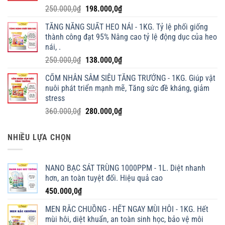
Giá
Giá
250.000,0
₫
198.000,0
₫
gốc
hiện
TĂNG NĂNG SUẤT HEO NÁI - 1KG. Tỷ lệ phối giống
là:
tại
thành công đạt 95% Nâng cao tỷ lệ động dục của heo
250.000,0₫.
là:
nái, .
198.000,0₫.
Giá
Giá
250.000,0
₫
138.000,0
₫
gốc
hiện
CỐM NHÂN SÂM SIÊU TĂNG TRƯỞNG - 1KG. Giúp vật
là:
tại
nuôi phát triển mạnh mẽ, Tăng sức đề kháng, giảm
250.000,0₫.
là:
stress
138.000,0₫.
Giá
Giá
360.000,0
₫
280.000,0
₫
gốc
hiện
là:
tại
NHIỀU LỰA CHỌN
360.000,0₫.
là:
280.000,0₫.
NANO BẠC SÁT TRÙNG 1000PPM - 1L. Diệt nhanh
hơn, an toàn tuyệt đối. Hiệu quả cao
450.000,0
₫
MEN RẮC CHUỒNG - HẾT NGAY MÙI HÔI - 1KG. Hết
mùi hôi, diệt khuẩn, an toàn sinh học, bảo vệ môi