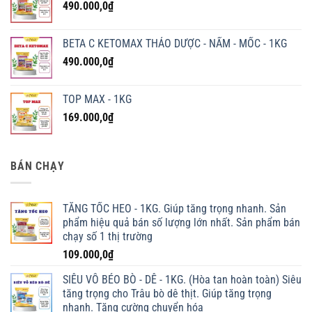
490.000,0
₫
BETA C KETOMAX THẢO DƯỢC - NẤM - MỐC - 1KG
490.000,0
₫
TOP MAX - 1KG
169.000,0
₫
BÁN CHẠY
TĂNG TỐC HEO - 1KG. Giúp tăng trọng nhanh. Sản
phẩm hiệu quả bán số lượng lớn nhất. Sản phẩm bán
chạy số 1 thị trường
109.000,0
₫
SIÊU VỖ BÉO BÒ - DÊ - 1KG. (Hòa tan hoàn toàn) Siêu
tăng trọng cho Trâu bò dê thịt. Giúp tăng trọng
nhanh. Tăng cường chuyển hóa