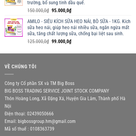
trường, bổ sung tinh dầu quế.
Giá
Giá
150.000,0
₫
95.000,0
₫
gốc
hiện
AMILO - SIÊU KÍCH SỮA HEO NÁI, BÒ SỮA - 1KG. Kích
là:
tại
sữa heo nái, giúp heo nái nhiều sữa, ngăn ngừa mất
150.000,0₫.
là:
sữa, tăng chất lượng sữa, chống bại liệt sau sinh.
95.000,0₫.
Giá
Giá
125.000,0
₫
99.000,0
₫
gốc
hiện
là:
tại
125.000,0₫.
là:
VỀ CHÚNG TÔI
99.000,0₫.
Công ty Cổ phần SX và TM Big Boss
BIG BOSS TRADING SERVICE JOINT STOCK COMPANY
Thôn Hoàng Long, Xã Đặng Xá, Huyện Gia Lâm, Thành phố Hà
Nội
Điện thoại: 02439050666
Email:
bigbossgroup.hm@gmail.com
Mã số thuế : 0108363739