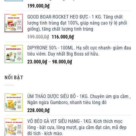
199.000,0
₫
GOOD BOAR-ROCKET HEO ĐỰC - 1 KG. Tăng chất
lượng tinh trùng đạt 100%, giúp nâng cao tỷ lệ phối
giống), tăng chất lượng tinh trùng
Giá
Giá
199.000,0
₫
116.000,0
₫
gốc
hiện
DIPYRONE 50% - 100ML. Hạ sốt cực nhanh- giảm đau
là:
tại
tiêu viêm. Duy nhất Big Boss sở hữu.
199.000,0₫.
là:
Khoảng
23.000,0
₫
–
98.000,0
₫
116.000,0₫.
giá:
từ
NỔI BẬT
23.000,0₫
đến
98.000,0₫
ÚM THẢO DƯỢC SIÊU BỔ - 1KG. Chuyên úm gia cầm ,
Ngăn ngừa Gumboro, nhanh tiêu lòng đỏ
228.000,0
₫
VỖ BÉO GÀ VỊT SIÊU HẠNG - 1KG. Kích thích mọc
lông - bật cựa, lông mượt, gia cầm đạt cân, mã đẹp
đỏ tích - kích mào.