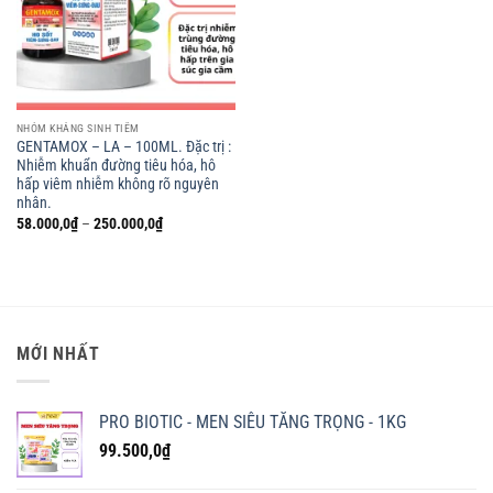
NHÓM KHÁNG SINH TIÊM
GENTAMOX – LA – 100ML. Đặc trị :
Nhiễm khuẩn đường tiêu hóa, hô
hấp viêm nhiễm không rõ nguyên
nhân.
Khoảng
58.000,0
₫
–
250.000,0
₫
giá:
từ
58.000,0₫
đến
250.000,0₫
MỚI NHẤT
PRO BIOTIC - MEN SIÊU TĂNG TRỌNG - 1KG
99.500,0
₫