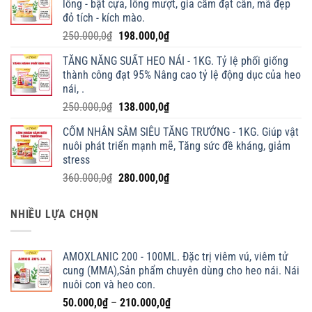
lông - bật cựa, lông mượt, gia cầm đạt cân, mã đẹp
đỏ tích - kích mào.
Giá
Giá
250.000,0
₫
198.000,0
₫
gốc
hiện
TĂNG NĂNG SUẤT HEO NÁI - 1KG. Tỷ lệ phối giống
là:
tại
thành công đạt 95% Nâng cao tỷ lệ động dục của heo
250.000,0₫.
là:
nái, .
198.000,0₫.
Giá
Giá
250.000,0
₫
138.000,0
₫
gốc
hiện
CỐM NHÂN SÂM SIÊU TĂNG TRƯỞNG - 1KG. Giúp vật
là:
tại
nuôi phát triển mạnh mẽ, Tăng sức đề kháng, giảm
250.000,0₫.
là:
stress
138.000,0₫.
Giá
Giá
360.000,0
₫
280.000,0
₫
gốc
hiện
là:
tại
NHIỀU LỰA CHỌN
360.000,0₫.
là:
280.000,0₫.
AMOXLANIC 200 - 100ML. Đặc trị viêm vú, viêm tử
cung (MMA),Sản phẩm chuyên dùng cho heo nái. Nái
nuôi con và heo con.
Khoảng
50.000,0
₫
–
210.000,0
₫