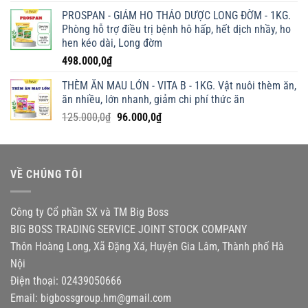
giá:
PROSPAN - GIẢM HO THẢO DƯỢC LONG ĐỜM - 1KG.
từ
Phòng hỗ trợ điều trị bệnh hô hấp, hết dịch nhầy, ho
50.000,0₫
hen kéo dài, Long đờm
đến
498.000,0
₫
210.000,0₫
THÈM ĂN MAU LỚN - VITA B - 1KG. Vật nuôi thèm ăn,
ăn nhiều, lớn nhanh, giảm chi phí thức ăn
Giá
Giá
125.000,0
₫
96.000,0
₫
gốc
hiện
là:
tại
125.000,0₫.
là:
VỀ CHÚNG TÔI
96.000,0₫.
Công ty Cổ phần SX và TM Big Boss
BIG BOSS TRADING SERVICE JOINT STOCK COMPANY
Thôn Hoàng Long, Xã Đặng Xá, Huyện Gia Lâm, Thành phố Hà
Nội
Điện thoại: 02439050666
Email:
bigbossgroup.hm@gmail.com