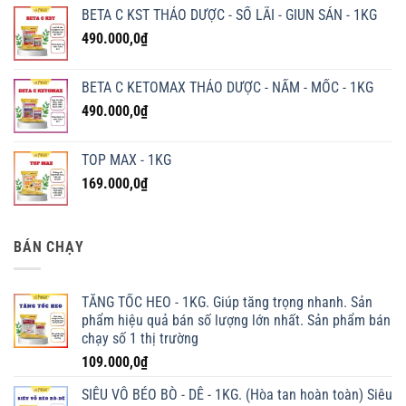
BETA C KST THẢO DƯỢC - SỔ LÃI - GIUN SÁN - 1KG
490.000,0
₫
BETA C KETOMAX THẢO DƯỢC - NẤM - MỐC - 1KG
490.000,0
₫
TOP MAX - 1KG
169.000,0
₫
BÁN CHẠY
TĂNG TỐC HEO - 1KG. Giúp tăng trọng nhanh. Sản
phẩm hiệu quả bán số lượng lớn nhất. Sản phẩm bán
chạy số 1 thị trường
109.000,0
₫
SIÊU VỖ BÉO BÒ - DÊ - 1KG. (Hòa tan hoàn toàn) Siêu