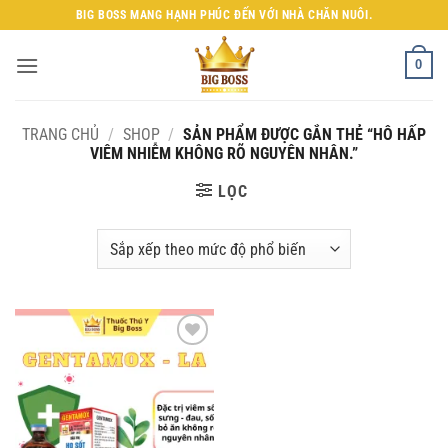
Bỏ
BIG BOSS MANG HẠNH PHÚC ĐẾN VỚI NHÀ CHĂN NUÔI.
qua
nội
0
dung
TRANG CHỦ
/
SHOP
/
SẢN PHẨM ĐƯỢC GẮN THẺ “HÔ HẤP
VIÊM NHIỄM KHÔNG RÕ NGUYÊN NHÂN.”
LỌC
Add to
wishlist