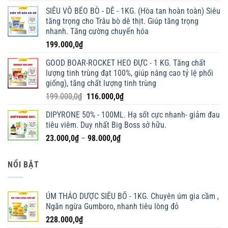
SIÊU VỖ BÉO BÒ - DÊ - 1KG. (Hòa tan hoàn toàn) Siêu
tăng trọng cho Trâu bò dê thịt. Giúp tăng trọng
nhanh. Tăng cường chuyển hóa
199.000,0
₫
GOOD BOAR-ROCKET HEO ĐỰC - 1 KG. Tăng chất
lượng tinh trùng đạt 100%, giúp nâng cao tỷ lệ phối
giống), tăng chất lượng tinh trùng
Giá
Giá
199.000,0
₫
116.000,0
₫
gốc
hiện
DIPYRONE 50% - 100ML. Hạ sốt cực nhanh- giảm đau
là:
tại
tiêu viêm. Duy nhất Big Boss sở hữu.
199.000,0₫.
là:
Khoảng
23.000,0
₫
–
98.000,0
₫
116.000,0₫.
giá:
từ
NỔI BẬT
23.000,0₫
đến
98.000,0₫
ÚM THẢO DƯỢC SIÊU BỔ - 1KG. Chuyên úm gia cầm ,
Ngăn ngừa Gumboro, nhanh tiêu lòng đỏ
228.000,0
₫