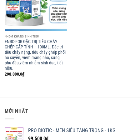
NHÓM KHÁNG SINH TIÊM
ENRO-FOR ĐẶC TRỊ TIÊU CHẢY
GHÉP CẤP TÍNH – 100ML. Đặc trị
tiêu chảy nặng, tiêu chảy ghép phổi
ho suyễn, viêm màng não, sưng
phù đầu,viêm nhiễm sinh dục, tiết
niệu.
298.000,0
₫
MỚI NHẤT
PRO BIOTIC - MEN SIÊU TĂNG TRỌNG - 1KG
99.500,0
₫