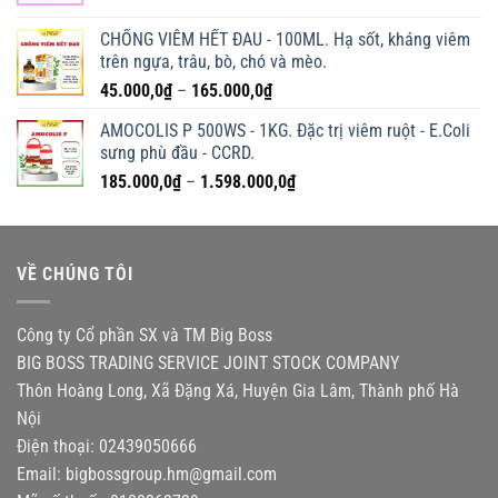
giá:
từ
CHỐNG VIÊM HẾT ĐAU - 100ML. Hạ sốt, kháng viêm
60.000,0₫
trên ngựa, trâu, bò, chó và mèo.
đến
Khoảng
45.000,0
₫
–
165.000,0
₫
580.000,0₫
giá:
AMOCOLIS P 500WS - 1KG. Đặc trị viêm ruột - E.Coli
từ
sưng phù đầu - CCRD.
45.000,0₫
Khoảng
185.000,0
₫
–
1.598.000,0
₫
đến
giá:
165.000,0₫
từ
185.000,0₫
VỀ CHÚNG TÔI
đến
1.598.000,0₫
Công ty Cổ phần SX và TM Big Boss
BIG BOSS TRADING SERVICE JOINT STOCK COMPANY
Thôn Hoàng Long, Xã Đặng Xá, Huyện Gia Lâm, Thành phố Hà
Nội
Điện thoại: 02439050666
Email:
bigbossgroup.hm@gmail.com