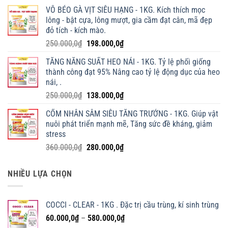
VỖ BÉO GÀ VỊT SIÊU HẠNG - 1KG. Kích thích mọc
lông - bật cựa, lông mượt, gia cầm đạt cân, mã đẹp
đỏ tích - kích mào.
Giá
Giá
250.000,0
₫
198.000,0
₫
gốc
hiện
TĂNG NĂNG SUẤT HEO NÁI - 1KG. Tỷ lệ phối giống
là:
tại
thành công đạt 95% Nâng cao tỷ lệ động dục của heo
250.000,0₫.
là:
nái, .
198.000,0₫.
Giá
Giá
250.000,0
₫
138.000,0
₫
gốc
hiện
CỐM NHÂN SÂM SIÊU TĂNG TRƯỞNG - 1KG. Giúp vật
là:
tại
nuôi phát triển mạnh mẽ, Tăng sức đề kháng, giảm
250.000,0₫.
là:
stress
138.000,0₫.
Giá
Giá
360.000,0
₫
280.000,0
₫
gốc
hiện
là:
tại
NHIỀU LỰA CHỌN
360.000,0₫.
là:
280.000,0₫.
COCCI - CLEAR - 1KG . Đặc trị cầu trùng, kí sinh trùng
Khoảng
60.000,0
₫
–
580.000,0
₫