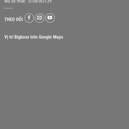
Mã số thuế : 0108363739
THEO DÕI
Vị trí Bigboss trên Google Maps