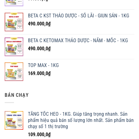
BETA C KST THẢO DƯỢC - SỔ LÃI - GIUN SÁN - 1KG
490.000,0
₫
BETA C KETOMAX THẢO DƯỢC - NẤM - MỐC - 1KG
490.000,0
₫
TOP MAX - 1KG
169.000,0
₫
BÁN CHẠY
TĂNG TỐC HEO - 1KG. Giúp tăng trọng nhanh. Sản
phẩm hiệu quả bán số lượng lớn nhất. Sản phẩm bán
chạy số 1 thị trường
109.000,0
₫