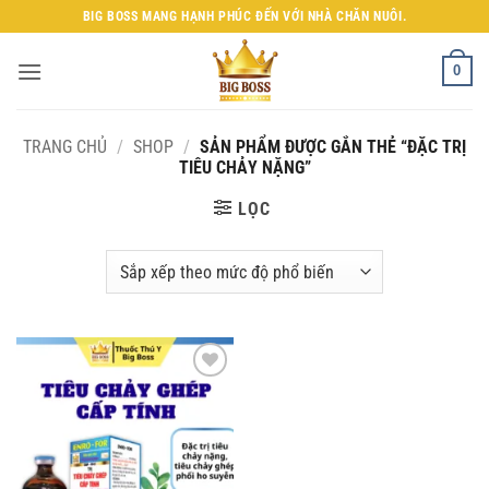
Bỏ
BIG BOSS MANG HẠNH PHÚC ĐẾN VỚI NHÀ CHĂN NUÔI.
qua
nội
0
dung
TRANG CHỦ
/
SHOP
/
SẢN PHẨM ĐƯỢC GẮN THẺ “ĐẶC TRỊ
TIÊU CHẢY NẶNG”
LỌC
Add to
wishlist